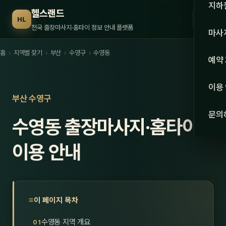
수도권
지하
헬스랜드
☰
HL
서울
전국 출장마사지·홈타이 정보 안내 플랫폼
마사
경기
홈
›
지역별 찾기
›
부산
›
수영구
›
수영동
관리 
예약
인천
스웨
이용
강원·
부산 수영구
타이
문의
수영동 출장마사지·홈타이
강원
아로
대전
이용 안내
로미
세종
중국
충북
발마
이 페이지 목차
충남
스포
수영동 지역 개요