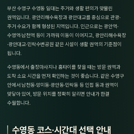
제주
부산 수영구 수영동 일대는 주거와 생활 편의가 맞물린
남성
권역입니다. 광안리해수욕장과 광안대교를 중심으로 관광·
여성
주거 수요가 함께 형성된 지역입니다. 인근으로는 광안역·
수영역·남천역 등이 가까워 이동이 이어지고, 광안리해수욕장
남자
·광안대교·민락수변공원 같은 시설이 생활 권역의 기준점이
커플
됩니다.
추천·
수영동에서 출장마사지나 홈타이를 찾을 때는 방문 권역과
도착 소요 시간을 먼저 확인하는 것이 좋습니다. 같은 수영구
신규
안에서 남천동·망미동·광안동·민락동 등 인접 동과 권역이
할인
맞닿아 있어, 방문 위치를 정확히 알리면 안내가 한결
수월합니다.
두리
수영동 코스·시간대 선택 안내