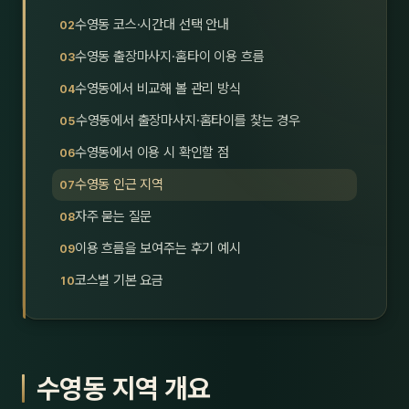
호남
스킨
수영동 코스·시간대 선택 안내
수영동 출장마사지·홈타이 이용 흐름
광주
왁싱
수영동에서 비교해 볼 관리 방식
전북
방문·
수영동에서 출장마사지·홈타이를 찾는 경우
전남
홈타
수영동에서 이용 시 확인할 점
영남·
수영동 인근 지역
스파
자주 묻는 질문
부산
호텔
이용 흐름을 보여주는 후기 예시
대구
수면
코스별 기본 요금
울산
24
경북
1인샵
수영동 지역 개요
경남
대상·