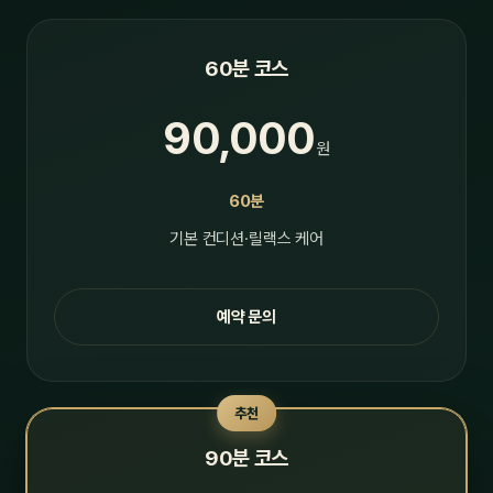
60분 코스
90,000
원
60분
기본 컨디션·릴랙스 케어
예약 문의
추천
90분 코스