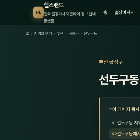
헬스랜드
홈
출장마사지
HL
전국 출장마사지·홈타이 정보 안내
플랫폼
홈
›
지역별 찾기
›
부산
›
금정구
›
선두구동
부산 금정구
선두구동
이 페이지 목차
선두구동 지
선두구동에서