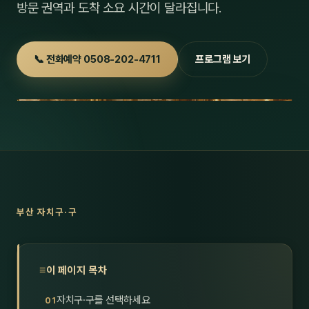
방문 권역과 도착 소요 시간이 달라집니다.
호남
스킨
광주
왁싱
📞 전화예약 0508-202-4711
프로그램 보기
전북
방문·
전남
홈타
영남·
스파
부산
호텔
대구
수면
부산 자치구·구
울산
24
경북
1인샵
이 페이지 목차
경남
대상·
자치구·구를 선택하세요