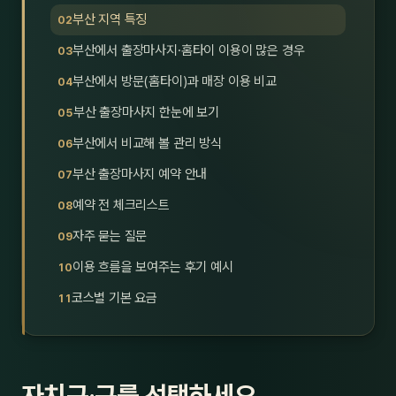
부산 지역 특징
제주
남성
부산에서 출장마사지·홈타이 이용이 많은 경우
여성
부산에서 방문(홈타이)과 매장 이용 비교
남자
부산 출장마사지 한눈에 보기
부산에서 비교해 볼 관리 방식
커플
부산 출장마사지 예약 안내
추천·
예약 전 체크리스트
신규
자주 묻는 질문
이용 흐름을 보여주는 후기 예시
할인
코스별 기본 요금
두리
자치구·구를 선택하세요