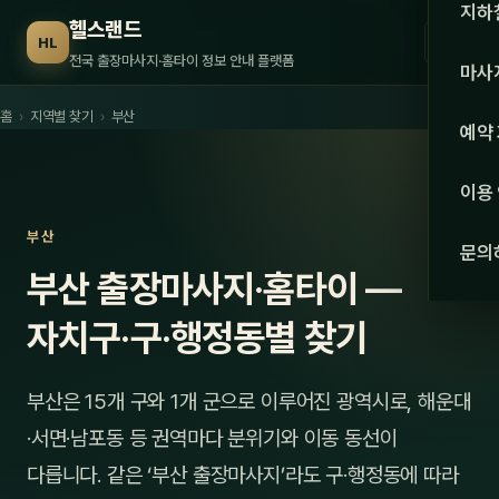
수도권
지하
헬스랜드
☰
HL
서울
전국 출장마사지·홈타이 정보 안내 플랫폼
마사
경기
홈
›
지역별 찾기
›
부산
관리 
예약
인천
스웨
이용
강원·
타이
부산
문의
강원
부산 출장마사지·홈타이 —
아로
대전
자치구·구·행정동별 찾기
로미
세종
중국
부산은 15개 구와 1개 군으로 이루어진 광역시로, 해운대
충북
발마
·서면·남포동 등 권역마다 분위기와 이동 동선이
충남
다릅니다. 같은 ‘부산 출장마사지’라도 구·행정동에 따라
스포