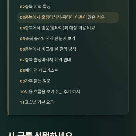
충북 지역 특징
제주
남성
충북에서 출장마사지·홈타이 이용이 많은 경우
여성
충북에서 방문(홈타이)과 매장 이용 비교
남자
충북 출장마사지 한눈에 보기
충북에서 비교해 볼 관리 방식
커플
충북 출장마사지 예약 안내
추천·
예약 전 체크리스트
신규
자주 묻는 질문
이용 흐름을 보여주는 후기 예시
할인
코스별 기본 요금
두리
시·군를 선택하세요