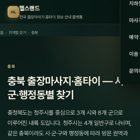
수도권
지하
헬스랜드
☰
HL
서울
전국 출장마사지·홈타이 정보 안내 플랫폼
마사
경기
홈
›
지역별 찾기
›
충북
관리 
예약
인천
스웨
이용
강원·
타이
충북
문의
강원
충북 출장마사지·홈타이 — 시·
아로
대전
군·행정동별 찾기
로미
세종
중국
충청북도는 청주시를 중심으로 3개 시와 8개 군으로
충북
발마
이루어진 내륙 도입니다. 청주시는 4개 일반구로 나뉘며,
충남
같은 충북이라도 시·군·구와 행정동에 따라 방문 권역과
스포