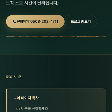
도착 소요 시간이 달라집니다.
호남
스킨
광주
왁싱
📞 전화예약 0508-202-4711
프로그램 보기
전북
방문·
전남
홈타
영남·
스파
부산
호텔
대구
수면
충북 시·군
울산
24
경북
1인샵
이 페이지 목차
경남
대상·
시·군를 선택하세요