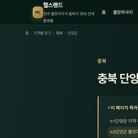
헬스랜드
홈
출장마사지
HL
전국 출장마사지·홈타이 정보 안내
플랫폼
홈
›
지역별 찾기
›
충북
›
단양군
충북
충북 단
이 페이지 목차
단양군 지역
단양군 출장