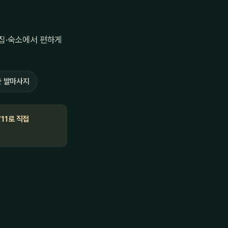
집·숙소에서 편하게
 발마사지
711로 직접