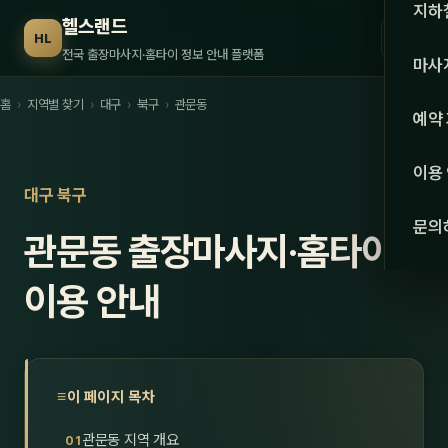
수도권
지하
헬스랜드
☰
HL
서울
전국 출장마사지·홈타이 정보 안내 플랫폼
마사
경기
홈
›
지역별 찾기
›
대구
›
북구
›
관문동
관리 
예약
인천
스웨
이용
강원·
대구 북구
타이
문의
관문동 출장마사지·홈타이
강원
아로
대전
이용 안내
로미
세종
중국
충북
발마
이 페이지 목차
충남
스포
관문동 지역 개요