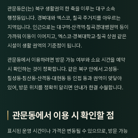
제주
관문동은(는) 북구 생활권의 한 축을 이루는 대구 소속
남성
행정동입니다. 경북대와 엑스코, 칠곡 주거지를 아우르는
여성
지역입니다. 인근으로는 대구역·산격역·칠곡경대병원역 등이
가까워 이동이 이어지고, 엑스코·경북대학교·칠곡 상권 같은
남자
시설이 생활 권역의 기준점이 됩니다.
커플
관문동에서 이용하려면 방문 가능 여부와 소요 시간을 예약
추천·
시 확인하는 것이 정확합니다. 같은 북구 안에서 고성동·
칠성동·침산동·산격동·대현동 등 인접 동과 권역이 맞닿아
신규
있어, 방문 위치를 정확히 알리면 안내가 한결 수월합니다.
할인
두리
관문동에서 이용 시 확인할 점
표시된 운영 시간이나 가격은 변동될 수 있으므로, 방문 가능