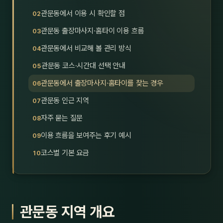
호남
스킨
관문동에서 이용 시 확인할 점
관문동 출장마사지·홈타이 이용 흐름
광주
왁싱
관문동에서 비교해 볼 관리 방식
전북
방문·
관문동 코스·시간대 선택 안내
전남
홈타
관문동에서 출장마사지·홈타이를 찾는 경우
영남·
관문동 인근 지역
스파
자주 묻는 질문
부산
호텔
이용 흐름을 보여주는 후기 예시
대구
수면
코스별 기본 요금
울산
24
경북
1인샵
관문동 지역 개요
경남
대상·