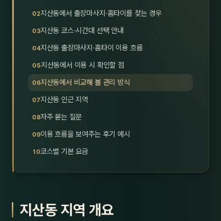
호남
스킨
지산동에서 출장마사지·홈타이를 찾는 경우
지산동 코스·시간대 선택 안내
광주
왁싱
지산동 출장마사지·홈타이 이용 흐름
전북
방문·
지산동에서 이용 시 확인할 점
전남
홈타
지산동에서 비교해 볼 관리 방식
영남·
지산동 인근 지역
스파
자주 묻는 질문
부산
호텔
이용 흐름을 보여주는 후기 예시
대구
수면
코스별 기본 요금
울산
24
경북
1인샵
지산동 지역 개요
경남
대상·