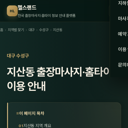
수도권
지하
헬스랜드
☰
HL
서울
전국 출장마사지·홈타이 정보 안내 플랫폼
마사
경기
홈
›
지역별 찾기
›
대구
›
수성구
›
지산동
관리 
예약
인천
스웨
이용
강원·
대구 수성구
타이
문의
지산동 출장마사지·홈타이
강원
아로
대전
이용 안내
로미
세종
중국
충북
발마
이 페이지 목차
충남
스포
지산동 지역 개요