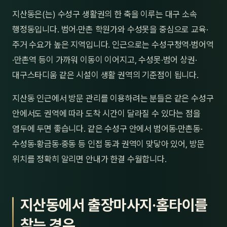
제주
지산동은(는) 수성구 생활권의 한 축을 이루는 대구 소속
남성
행정동입니다. 범어·만촌 학원가와 수성못을 중심으로 교육·
여성
주거 수요가 높은 지역입니다. 인근으로는 수성구청역·범어역
·만촌역 등이 가까워 이동이 이어지고, 수성못·범어 상권·
남자
대구스타디움 같은 시설이 생활 권역의 기준점이 됩니다.
커플
지산동 인근에서 방문 관리를 이용하려는 분들은 같은 수성구
추천·
안에서도 권역에 따라 도착 시간이 달라질 수 있다는 점을
염두에 두면 좋습니다. 같은 수성구 안에서 범어동·만촌동·
신규
수성동·황금동·중동 등 인접 동과 권역이 맞닿아 있어, 방문
할인
위치를 정확히 알리면 안내가 한결 수월합니다.
두리
지산동에서 출장마사지·홈타이를
찾는 경우