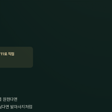
711로 직접
를 원한다면
 싶다면 발마사지처럼