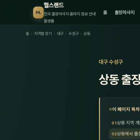
헬스랜드
홈
출장마사지
HL
전국 출장마사지·홈타이 정보 안내
플랫폼
홈
›
지역별 찾기
›
대구
›
수성구
›
상동
대구 수성구
상동 출
이 페이지 목차
상동 지역 개
상동에서 출