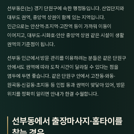
제주
선부동은(는) 경기 단원구에 속한 행정동입니다. 산업단지와
남성
대부도 권역, 중앙역 상권이 함께 있는 지역입니다.
여성
인근으로는 안산역·초지역·고잔역 등이 가까워 이동이
이어지고, 대부도·시화호·안산 중앙역 상권 같은 시설이 생활
남자
권역의 기준점이 됩니다.
커플
선부동 인근에서 방문 관리를 이용하려는 분들은 같은 단원구
추천·
안에서도 권역에 따라 도착 시간이 달라질 수 있다는 점을
염두에 두면 좋습니다. 같은 단원구 안에서 고잔동·와동·
신규
원곡동·신길동·초지동 등 인접 동과 권역이 맞닿아 있어, 방문
할인
위치를 정확히 알리면 안내가 한결 수월합니다.
두리
선부동에서 출장마사지·홈타이를
찾는 경우