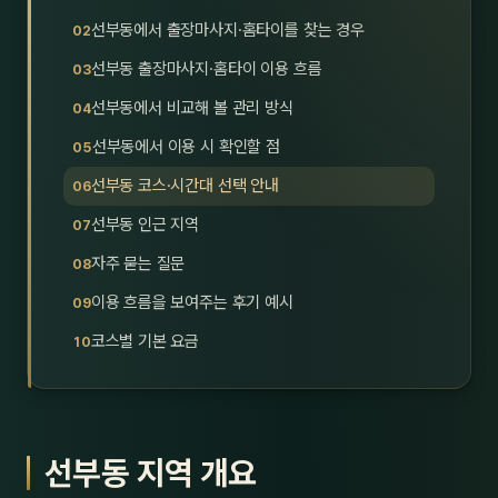
호남
스킨
선부동에서 출장마사지·홈타이를 찾는 경우
선부동 출장마사지·홈타이 이용 흐름
광주
왁싱
선부동에서 비교해 볼 관리 방식
전북
방문·
선부동에서 이용 시 확인할 점
전남
홈타
선부동 코스·시간대 선택 안내
영남·
선부동 인근 지역
스파
자주 묻는 질문
부산
호텔
이용 흐름을 보여주는 후기 예시
대구
수면
코스별 기본 요금
울산
24
경북
1인샵
선부동 지역 개요
경남
대상·