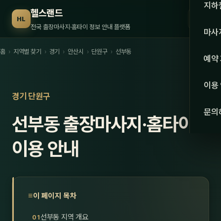
수도권
지하
헬스랜드
☰
HL
서울
전국 출장마사지·홈타이 정보 안내 플랫폼
마사
경기
홈
›
지역별 찾기
›
경기
›
안산시
›
단원구
›
선부동
관리 
예약
인천
스웨
이용
강원·
경기 단원구
타이
문의
선부동 출장마사지·홈타이
강원
아로
대전
이용 안내
로미
세종
중국
충북
발마
이 페이지 목차
충남
스포
선부동 지역 개요