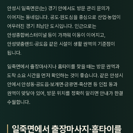
제주
안성시 일죽면은(는) 경기 안에서도 방문 관리 문의가
남성
이어지는 동네입니다. 공도·원도심을 중심으로 산업·농업이
여성
어우러진 경기 최남단 도시입니다. 인근으로는
안성종합버스터미널 등이 가까워 이동이 이어지고,
남자
안성맞춤랜드·공도읍 같은 시설이 생활 권역의 기준점이
커플
됩니다.
추천·
일죽면에서 출장마사지나 홈타이를 찾을 때는 방문 권역과
도착 소요 시간을 먼저 확인하는 것이 좋습니다. 같은 안성시
신규
안에서 안성동·공도읍·보개면·금광면·죽산면 등 인접 동과
할인
권역이 맞닿아 있어, 방문 위치를 정확히 알리면 안내가 한결
수월합니다.
두리
일죽면에서 출장마사지·홈타이를