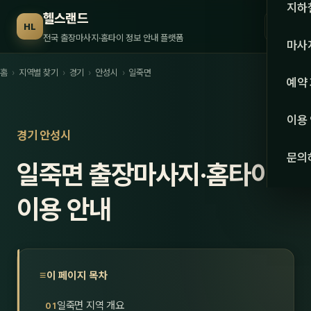
수도권
지하
헬스랜드
☰
HL
서울
전국 출장마사지·홈타이 정보 안내 플랫폼
마사
경기
홈
›
지역별 찾기
›
경기
›
안성시
›
일죽면
관리 
예약
인천
스웨
이용
강원·
경기 안성시
타이
문의
일죽면 출장마사지·홈타이
강원
아로
대전
이용 안내
로미
세종
중국
충북
발마
이 페이지 목차
충남
스포
일죽면 지역 개요