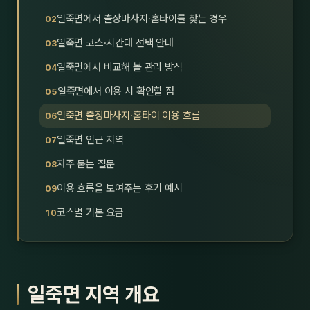
호남
스킨
일죽면에서 출장마사지·홈타이를 찾는 경우
일죽면 코스·시간대 선택 안내
광주
왁싱
일죽면에서 비교해 볼 관리 방식
전북
방문·
일죽면에서 이용 시 확인할 점
전남
홈타
일죽면 출장마사지·홈타이 이용 흐름
영남·
일죽면 인근 지역
스파
자주 묻는 질문
부산
호텔
이용 흐름을 보여주는 후기 예시
대구
수면
코스별 기본 요금
울산
24
경북
1인샵
일죽면 지역 개요
경남
대상·