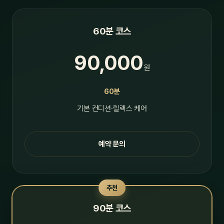
60분 코스
90,000
원
60분
기본 컨디션·릴랙스 케어
예약 문의
추천
90분 코스