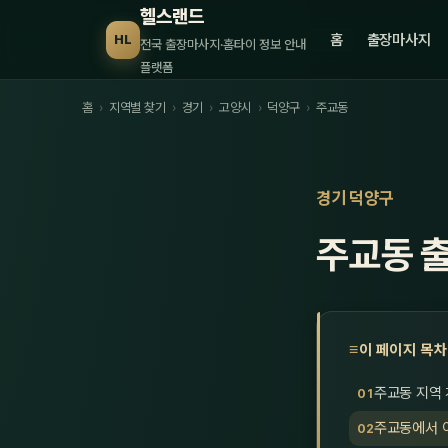
헬스랜드
홈
출장마사지
HL
전국 출장마사지·홈타이 정보 안내
플랫폼
홈
›
지역별 찾기
›
경기
›
고양시
›
덕양구
›
주교동
경기 덕양구
주교동 
이 페이지 목차
주교동 지역
주교동에서 이