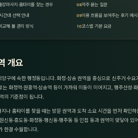
출장마사지·홈타이를 찾는 경우
자주 묻는 질문
시간대 선택 안내
이용 흐름을 보여주는 후기 예시
비교해 볼 관리 방식
코스별 기본 요금
역 개요
덕양구에 속한 행정동입니다. 화정·삼송 권역을 중심으로 신주거 수요
로는 화정역·원흥역·삼송역 등이 가까워 이동이 이어지고, 행주산성·
역의 기준점이 됩니다.
지나 홈타이를 찾을 때는 방문 권역과 도착 소요 시간을 먼저 확인하
원신동·흥도동·화정동·행신동·행주동 등 인접 동과 권역이 맞닿아 있어
가 한결 수월합니다.