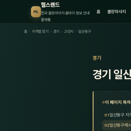
헬스랜드
홈
출장마사지
HL
전국 출장마사지·홈타이 정보 안내
플랫폼
홈
›
지역별 찾기
›
경기
›
고양시
›
일산동구
경기
경기 일
이 페이지 목차
일산동구 지
일산동구에서