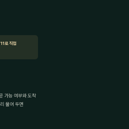
711로 직접
문 가능 여부와 도착
미리 물어 두면