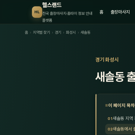
헬스랜드
홈
출장마사지
HL
전국 출장마사지·홈타이 정보 안내
플랫폼
홈
›
지역별 찾기
›
경기
›
화성시
›
새솔동
경기 화성시
새솔동 
이 페이지 목차
새솔동 지역
새솔동에서 