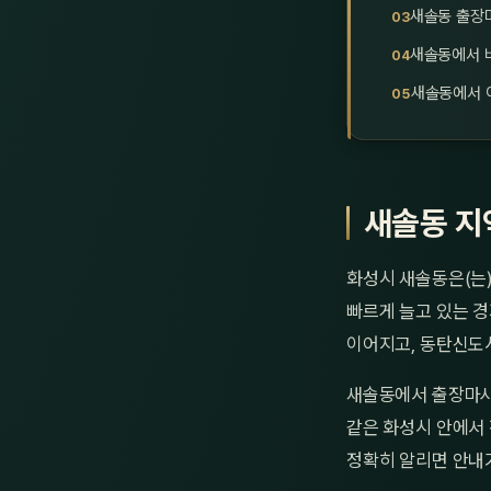
새솔동 출장
새솔동에서 
새솔동에서 
새솔동 지
화성시 새솔동은(는
빠르게 늘고 있는 경
이어지고, 동탄신도
새솔동에서 출장마사
같은 화성시 안에서 
정확히 알리면 안내