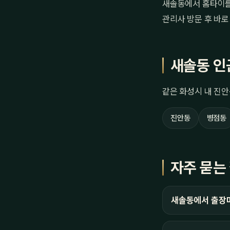
새솔동에서 홈타이를 
관리사 방문 후 바로
새솔동 인
같은 화성시 내 진안
진안동
병점동
자주 묻는
새솔동에서 출장