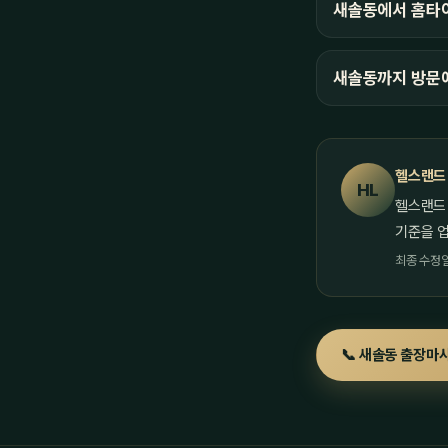
새솔동에서 홈타이
새솔동까지 방문
헬스랜드
HL
헬스랜드
기준을 
최종 수정일 
📞 새솔동 출장마사