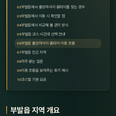
호남
스킨
부발읍에서 출장마사지·홈타이를 찾는 경우
부발읍에서 이용 시 확인할 점
광주
왁싱
부발읍에서 비교해 볼 관리 방식
전북
방문·
부발읍 코스·시간대 선택 안내
전남
홈타
부발읍 출장마사지·홈타이 이용 흐름
영남·
부발읍 인근 지역
스파
자주 묻는 질문
부산
호텔
이용 흐름을 보여주는 후기 예시
대구
수면
코스별 기본 요금
울산
24
경북
1인샵
부발읍 지역 개요
경남
대상·