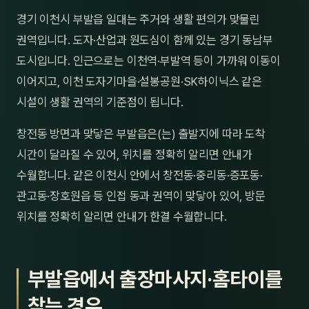
제주
경기 이천시 부발읍 일대는 주거와 생활 편의가 맞물린
남성
권역입니다. 도자·산업과 원도심이 함께 있는 경기 동남부
여성
도시입니다. 인근으로는 이천역·부발역 등이 가까워 이동이
이어지고, 이천 도자기마을·설봉공원·SK하이닉스 같은
남자
시설이 생활 권역의 기준점이 됩니다.
커플
창전동 방면과 맞닿은 부발읍은(는) 출발지에 따라 도착
추천·
시간이 달라질 수 있어, 위치를 정확히 알리면 안내가
수월합니다. 같은 이천시 안에서 창전동·중리동·증포동·
신규
관고동·장호원읍 등 인접 동과 권역이 맞닿아 있어, 방문
할인
위치를 정확히 알리면 안내가 한결 수월합니다.
두리
부발읍에서 출장마사지·홈타이를
찾는 경우