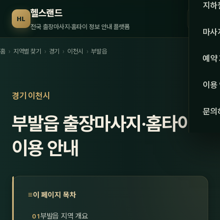
수도권
지하
헬스랜드
☰
HL
서울
전국 출장마사지·홈타이 정보 안내 플랫폼
마사
경기
홈
›
지역별 찾기
›
경기
›
이천시
›
부발읍
관리 
예약
인천
스웨
이용
강원·
경기 이천시
타이
문의
부발읍 출장마사지·홈타이
강원
아로
대전
이용 안내
로미
세종
중국
충북
발마
이 페이지 목차
충남
스포
부발읍 지역 개요