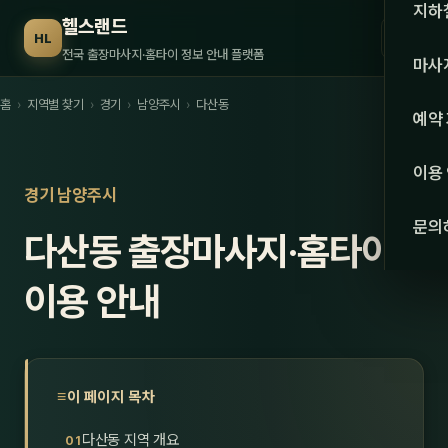
수도권
지하
헬스랜드
☰
HL
서울
전국 출장마사지·홈타이 정보 안내 플랫폼
마사
경기
홈
›
지역별 찾기
›
경기
›
남양주시
›
다산동
관리 
예약
인천
스웨
이용
강원·
경기 남양주시
타이
문의
다산동 출장마사지·홈타이
강원
아로
대전
이용 안내
로미
세종
중국
충북
발마
이 페이지 목차
충남
스포
다산동 지역 개요