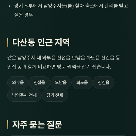
경기 외부에서 남양주시을(를) 찾아 숙소에서 관리를 받고
싶은 경우
다산동 인근 지역
같은 남양주시 내 와부읍·진접읍·오남읍·화도읍·진건읍 등
인접 동과 함께 비교하면 방문 권역을 잡기 쉽습니다.
와부읍
진접읍
오남읍
화도읍
진건읍
남양주시 전체
경기 전체
자주 묻는 질문