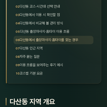
호남
스킨
다산동 코스·시간대 선택 안내
다산동에서 이용 시 확인할 점
광주
왁싱
다산동에서 비교해 볼 관리 방식
전북
방문·
다산동 출장마사지·홈타이 이용 흐름
전남
홈타
다산동에서 출장마사지·홈타이를 찾는 경우
영남·
다산동 인근 지역
스파
자주 묻는 질문
부산
호텔
이용 흐름을 보여주는 후기 예시
대구
수면
코스별 기본 요금
울산
24
경북
1인샵
다산동 지역 개요
경남
대상·