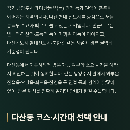
제주
경기 남양주시의 다산동은(는) 인접 동과 권역이 촘촘히
남성
이어지는 지역입니다. 다산·별내 신도시를 중심으로 서울
여성
동북부 수요가 빠르게 늘고 있는 지역입니다. 인근으로는
별내역·다산역·도농역 등이 가까워 이동이 이어지고,
남자
다산신도시·별내신도시·북한강 같은 시설이 생활 권역의
커플
기준점이 됩니다.
추천·
다산동에서 이용하려면 방문 가능 여부와 소요 시간을 예약
시 확인하는 것이 정확합니다. 같은 남양주시 안에서 와부읍·
신규
진접읍·오남읍·화도읍·진건읍 등 인접 동과 권역이 맞닿아
할인
있어, 방문 위치를 정확히 알리면 안내가 한결 수월합니다.
두리
다산동 코스·시간대 선택 안내