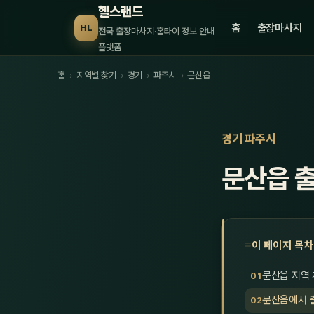
헬스랜드
홈
출장마사지
HL
전국 출장마사지·홈타이 정보 안내
플랫폼
홈
›
지역별 찾기
›
경기
›
파주시
›
문산읍
경기 파주시
문산읍 
이 페이지 목차
문산읍 지역
문산읍에서 