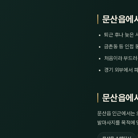
문산읍에서
퇴근 후나 늦은 
금촌동 등 인접 
처음이라 부드러
경기 외부에서 파
문산읍에서
문산읍 인근에서는 오
발마사지를 목적에 맞