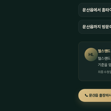
문산읍에서 홈타이
문산읍까지 방문
헬스랜드
HL
헬스랜드
기준을 
최종 수정일 
📞 문산읍 출장마사