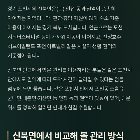
제주
경기 포천시의 신북면은(는) 인접 동과 권역이 촘촘히
남성
이어지는 지역입니다. 관광·휴양 자원이 많아 숙소 기준
여성
이용이 이어지는 경기 북부 도시입니다. 인근으로는 포천
시외버스터미널 등이 가까워 이동이 이어지고, 산정호수·
남자
허브아일랜드·포천 아트밸리 같은 시설이 생활 권역의
커플
기준점이 됩니다.
추천·
신북면 인근에서 방문 관리를 이용하려는 분들은 같은 포천시
안에서도 권역에 따라 도착 시간이 달라질 수 있다는 점을
신규
염두에 두면 좋습니다. 같은 포천시 안에서 포천동·소흘읍·
할인
군내면·내촌면·가산면 등 인접 동과 권역이 맞닿아 있어, 방문
위치를 정확히 알리면 안내가 한결 수월합니다.
두리
신북면에서 비교해 볼 관리 방식