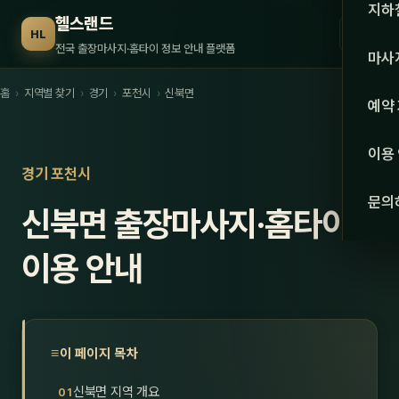
수도권
지하
헬스랜드
☰
HL
서울
전국 출장마사지·홈타이 정보 안내 플랫폼
마사
경기
홈
›
지역별 찾기
›
경기
›
포천시
›
신북면
관리 
예약
인천
스웨
이용
강원·
경기 포천시
타이
문의
신북면 출장마사지·홈타이
강원
아로
대전
이용 안내
로미
세종
중국
충북
발마
이 페이지 목차
충남
스포
신북면 지역 개요