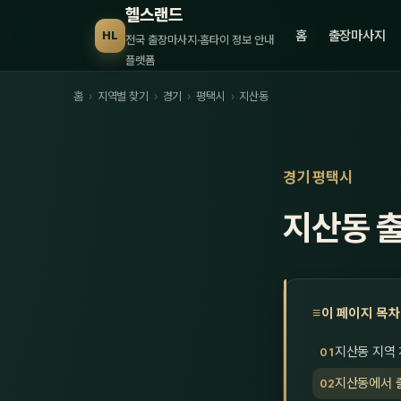
헬스랜드
홈
출장마사지
HL
전국 출장마사지·홈타이 정보 안내
플랫폼
홈
›
지역별 찾기
›
경기
›
평택시
›
지산동
경기 평택시
지산동 
이 페이지 목차
지산동 지역
지산동에서 