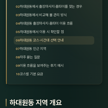
호남
스킨
하대원동에서 출장마사지·홈타이를 찾는 경우
하대원동에서 비교해 볼 관리 방식
광주
왁싱
하대원동 출장마사지·홈타이 이용 흐름
전북
방문·
하대원동에서 이용 시 확인할 점
전남
홈타
하대원동 코스·시간대 선택 안내
영남·
하대원동 인근 지역
스파
자주 묻는 질문
부산
호텔
이용 흐름을 보여주는 후기 예시
대구
수면
코스별 기본 요금
울산
24
경북
1인샵
하대원동 지역 개요
경남
대상·