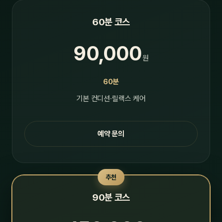
60분 코스
90,000
원
60분
기본 컨디션·릴랙스 케어
예약 문의
추천
90분 코스