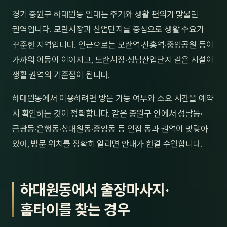
제주
경기 중원구 하대원동 일대는 주거와 생활 편의가 맞물린
남성
권역입니다. 모란시장과 산업단지를 중심으로 생활 수요가
여성
꾸준한 지역입니다. 인근으로는 모란역·신흥역·중앙공원 등이
가까워 이동이 이어지고, 모란시장·성남산업단지 같은 시설이
남자
생활 권역의 기준점이 됩니다.
커플
하대원동에서 이용하려면 방문 가능 여부와 소요 시간을 예약
추천·
시 확인하는 것이 정확합니다. 같은 중원구 안에서 성남동·
금광동·은행동·상대원동·중앙동 등 인접 동과 권역이 맞닿아
신규
있어, 방문 위치를 정확히 알리면 안내가 한결 수월합니다.
할인
두리
하대원동에서 출장마사지·
홈타이를 찾는 경우