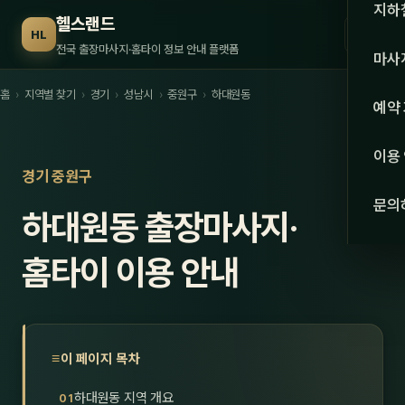
수도권
지하
헬스랜드
☰
HL
서울
전국 출장마사지·홈타이 정보 안내 플랫폼
마사
경기
홈
›
지역별 찾기
›
경기
›
성남시
›
중원구
›
하대원동
관리 
예약
인천
스웨
이용
강원·
경기 중원구
타이
문의
하대원동 출장마사지·
강원
아로
대전
홈타이 이용 안내
로미
세종
중국
충북
발마
이 페이지 목차
충남
스포
하대원동 지역 개요