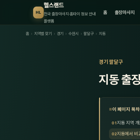
헬스랜드
홈
출장마사지
HL
전국 출장마사지·홈타이 정보 안내
플랫폼
홈
›
지역별 찾기
›
경기
›
수원시
›
팔달구
›
지동
경기 팔달구
지동 출
이 페이지 목차
지동 지역 개
지동에서 비교