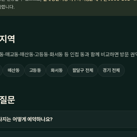
확합니다.
 지역
동·매교동·매산동·고등동·화서동 등 인접 동과 함께 비교하면 방문 권
매산동
고등동
화서동
팔달구 전체
경기 전체
 질문
사지는 어떻게 예약하나요?