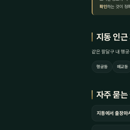
확인
하는 것이 정
지동 인근
같은 팔달구 내 행궁
행궁동
매교동
자주 묻는
지동에서 출장마