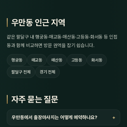
우만동 인근 지역
같은 팔달구 내 행궁동·매교동·매산동·고등동·화서동 등 인접
동과 함께 비교하면 방문 권역을 잡기 쉽습니다.
행궁동
매교동
매산동
고등동
화서동
팔달구 전체
경기 전체
자주 묻는 질문
우만동에서 출장마사지는 어떻게 예약하나요?