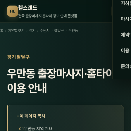
수도권
지하
헬스랜드
☰
HL
서울
전국 출장마사지·홈타이 정보 안내 플랫폼
마사
경기
홈
›
지역별 찾기
›
경기
›
수원시
›
팔달구
›
우만동
관리 
예약
인천
스웨
이용
강원·
경기 팔달구
타이
문의
우만동 출장마사지·홈타이
강원
아로
대전
이용 안내
로미
세종
중국
충북
발마
이 페이지 목차
충남
스포
우만동 지역 개요