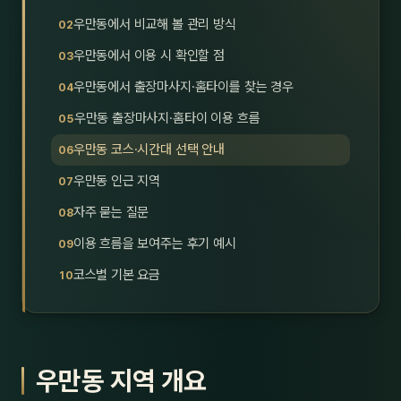
호남
스킨
우만동에서 비교해 볼 관리 방식
우만동에서 이용 시 확인할 점
광주
왁싱
우만동에서 출장마사지·홈타이를 찾는 경우
전북
방문·
우만동 출장마사지·홈타이 이용 흐름
전남
홈타
우만동 코스·시간대 선택 안내
영남·
우만동 인근 지역
스파
자주 묻는 질문
부산
호텔
이용 흐름을 보여주는 후기 예시
대구
수면
코스별 기본 요금
울산
24
경북
1인샵
우만동 지역 개요
경남
대상·