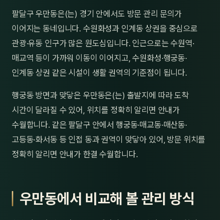
제주
팔달구 우만동은(는) 경기 안에서도 방문 관리 문의가
남성
이어지는 동네입니다. 수원화성과 인계동 상권을 중심으로
여성
관광·유동 인구가 많은 원도심입니다. 인근으로는 수원역·
매교역 등이 가까워 이동이 이어지고, 수원화성·행궁동·
남자
인계동 상권 같은 시설이 생활 권역의 기준점이 됩니다.
커플
행궁동 방면과 맞닿은 우만동은(는) 출발지에 따라 도착
추천·
시간이 달라질 수 있어, 위치를 정확히 알리면 안내가
수월합니다. 같은 팔달구 안에서 행궁동·매교동·매산동·
신규
고등동·화서동 등 인접 동과 권역이 맞닿아 있어, 방문 위치를
할인
정확히 알리면 안내가 한결 수월합니다.
두리
우만동에서 비교해 볼 관리 방식