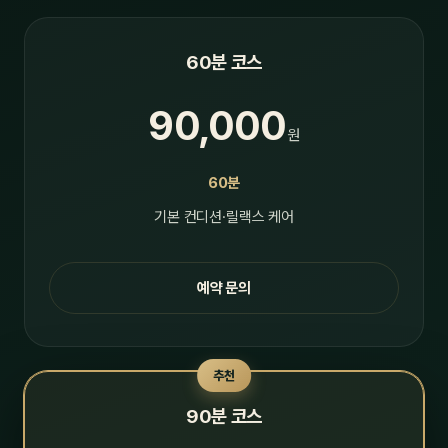
60분 코스
90,000
원
60분
기본 컨디션·릴랙스 케어
예약 문의
추천
90분 코스