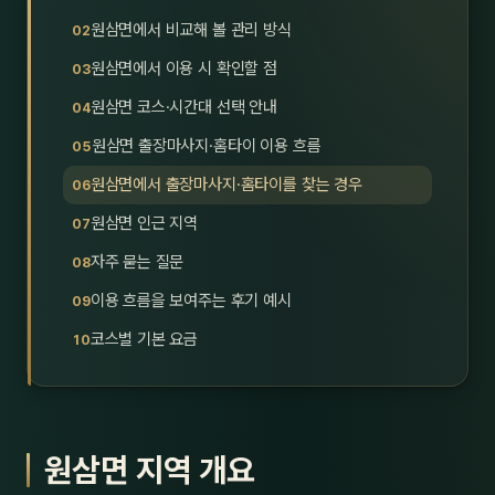
호남
스킨
원삼면에서 비교해 볼 관리 방식
원삼면에서 이용 시 확인할 점
광주
왁싱
원삼면 코스·시간대 선택 안내
전북
방문·
원삼면 출장마사지·홈타이 이용 흐름
전남
홈타
원삼면에서 출장마사지·홈타이를 찾는 경우
영남·
원삼면 인근 지역
스파
자주 묻는 질문
부산
호텔
이용 흐름을 보여주는 후기 예시
대구
수면
코스별 기본 요금
울산
24
경북
1인샵
원삼면 지역 개요
경남
대상·