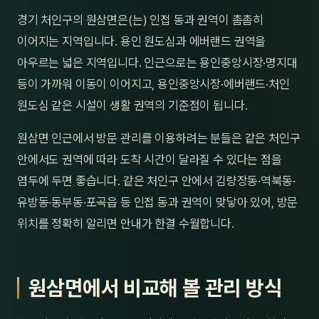
제주
경기 처인구의 원삼면은(는) 인접 동과 권역이 촘촘히
남성
이어지는 지역입니다. 용인 원도심과 에버랜드 권역을
여성
아우르는 넓은 지역입니다. 인근으로는 용인중앙시장·명지대
등이 가까워 이동이 이어지고, 용인중앙시장·에버랜드·처인
남자
원도심 같은 시설이 생활 권역의 기준점이 됩니다.
커플
원삼면 인근에서 방문 관리를 이용하려는 분들은 같은 처인구
추천·
안에서도 권역에 따라 도착 시간이 달라질 수 있다는 점을
염두에 두면 좋습니다. 같은 처인구 안에서 김량장동·역북동·
신규
유방동·동부동·포곡읍 등 인접 동과 권역이 맞닿아 있어, 방문
할인
위치를 정확히 알리면 안내가 한결 수월합니다.
두리
원삼면에서 비교해 볼 관리 방식