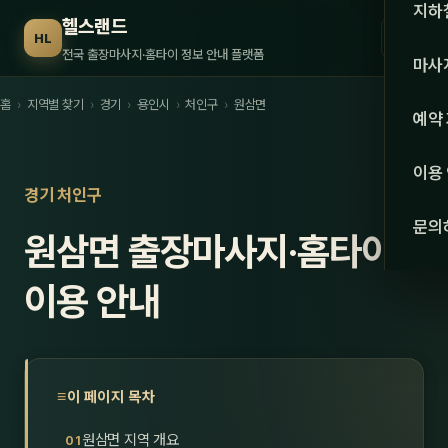
수도권
지하
헬스랜드
☰
HL
서울
전국 출장마사지·홈타이 정보 안내 플랫폼
마사
경기
홈
›
지역별 찾기
›
경기
›
용인시
›
처인구
›
원삼면
관리 
예약
인천
스웨
이용
강원·
경기 처인구
타이
문의
원삼면 출장마사지·홈타이
강원
아로
대전
이용 안내
로미
세종
중국
충북
발마
이 페이지 목차
충남
스포
원삼면 지역 개요