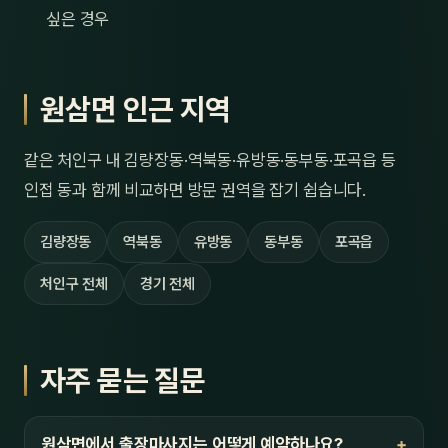
싶은 경우
원삼면 인근 지역
같은 처인구 내 김량장동·역북동·유방동·동부동·포곡읍 등
인접 동과 함께 비교하면 방문 권역을 잡기 쉽습니다.
김량장동
역북동
유방동
동부동
포곡읍
처인구 전체
경기 전체
자주 묻는 질문
원삼면에서 출장마사지는 어떻게 예약하나요?