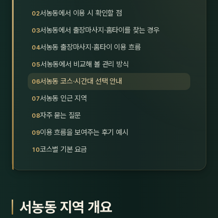
호남
스킨
서농동에서 이용 시 확인할 점
서농동에서 출장마사지·홈타이를 찾는 경우
광주
왁싱
서농동 출장마사지·홈타이 이용 흐름
전북
방문·
서농동에서 비교해 볼 관리 방식
전남
홈타
서농동 코스·시간대 선택 안내
영남·
서농동 인근 지역
스파
자주 묻는 질문
부산
호텔
이용 흐름을 보여주는 후기 예시
대구
수면
코스별 기본 요금
울산
24
경북
1인샵
서농동 지역 개요
경남
대상·