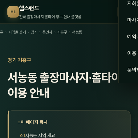
수도권
지하
헬스랜드
☰
HL
서울
전국 출장마사지·홈타이 정보 안내 플랫폼
마사
경기
홈
›
지역별 찾기
›
경기
›
용인시
›
기흥구
›
서농동
관리 
예약
인천
스웨
이용
강원·
경기 기흥구
타이
문의
서농동 출장마사지·홈타이
강원
아로
대전
이용 안내
로미
세종
중국
충북
발마
이 페이지 목차
충남
스포
서농동 지역 개요