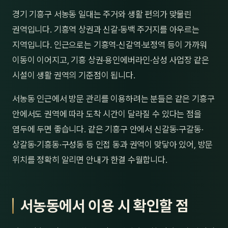
제주
경기 기흥구 서농동 일대는 주거와 생활 편의가 맞물린
남성
권역입니다. 기흥역 상권과 신갈·동백 주거지를 아우르는
여성
지역입니다. 인근으로는 기흥역·신갈역·보정역 등이 가까워
이동이 이어지고, 기흥 상권·용인에버라인·삼성 사업장 같은
남자
시설이 생활 권역의 기준점이 됩니다.
커플
서농동 인근에서 방문 관리를 이용하려는 분들은 같은 기흥구
추천·
안에서도 권역에 따라 도착 시간이 달라질 수 있다는 점을
염두에 두면 좋습니다. 같은 기흥구 안에서 신갈동·구갈동·
신규
상갈동·기흥동·구성동 등 인접 동과 권역이 맞닿아 있어, 방문
할인
위치를 정확히 알리면 안내가 한결 수월합니다.
두리
서농동에서 이용 시 확인할 점