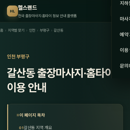
수도권
지하
헬스랜드
☰
HL
서울
전국 출장마사지·홈타이 정보 안내 플랫폼
마사
경기
홈
›
지역별 찾기
›
인천
›
부평구
›
갈산동
관리 
예약
인천
스웨
이용
강원·
인천 부평구
타이
문의
갈산동 출장마사지·홈타이
강원
아로
대전
이용 안내
로미
세종
중국
충북
발마
이 페이지 목차
충남
스포
갈산동 지역 개요