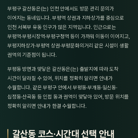
제주
부평구 갈산동은(는) 인천 안에서도 방문 관리 문의가
남성
이어지는 동네입니다. 부평역 상권과 지하상가를 중심으로
여성
인천 서북부 유동 인구가 많은 지역입니다. 인근으로는
부평역·부평시장역·부평구청역 등이 가까워 이동이 이어지고,
남자
부평지하상가·부평역 상권·부평문화의거리 같은 시설이 생활
커플
권역의 기준점이 됩니다.
추천·
부평동 방면과 맞닿은 갈산동은(는) 출발지에 따라 도착
시간이 달라질 수 있어, 위치를 정확히 알리면 안내가
신규
수월합니다. 같은 부평구 안에서 부평동·부개동·일신동·
할인
십정동·산곡동 등 인접 동과 권역이 맞닿아 있어, 방문 위치를
정확히 알리면 안내가 한결 수월합니다.
두리
갈산동 코스·시간대 선택 안내