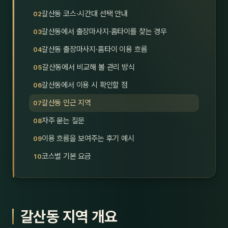
호남
스킨
갈산동 코스·시간대 선택 안내
갈산동에서 출장마사지·홈타이를 찾는 경우
광주
왁싱
갈산동 출장마사지·홈타이 이용 흐름
전북
방문·
갈산동에서 비교해 볼 관리 방식
전남
홈타
갈산동에서 이용 시 확인할 점
영남·
갈산동 인근 지역
스파
자주 묻는 질문
부산
호텔
이용 흐름을 보여주는 후기 예시
대구
수면
코스별 기본 요금
울산
24
경북
1인샵
갈산동 지역 개요
경남
대상·