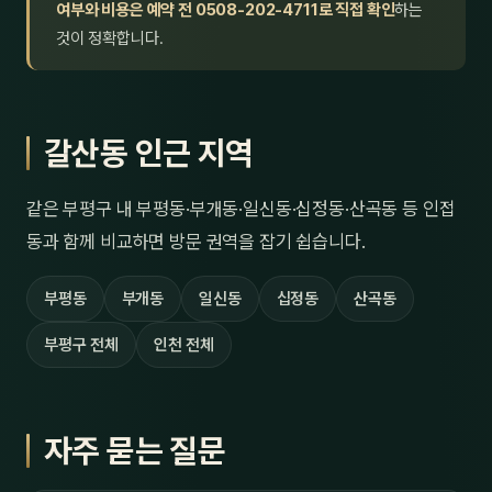
여부와 비용은 예약 전 0508-202-4711로 직접 확인
하는
것이 정확합니다.
갈산동 인근 지역
같은 부평구 내 부평동·부개동·일신동·십정동·산곡동 등 인접
동과 함께 비교하면 방문 권역을 잡기 쉽습니다.
부평동
부개동
일신동
십정동
산곡동
부평구 전체
인천 전체
자주 묻는 질문