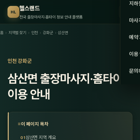
수도권
지하
헬스랜드
☰
HL
서울
전국 출장마사지·홈타이 정보 안내 플랫폼
마사
경기
홈
›
지역별 찾기
›
인천
›
강화군
›
삼산면
관리 
예약
인천
스웨
이용
강원·
인천 강화군
타이
문의
삼산면 출장마사지·홈타이
강원
아로
대전
이용 안내
로미
세종
중국
충북
발마
이 페이지 목차
충남
스포
삼산면 지역 개요