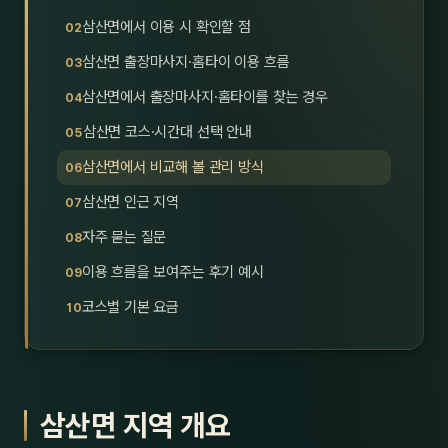
호남
스킨
삼산면에서 이용 시 확인할 점
삼산면 출장마사지·홈타이 이용 흐름
광주
왁싱
삼산면에서 출장마사지·홈타이를 찾는 경우
전북
방문·
삼산면 코스·시간대 선택 안내
전남
홈타
삼산면에서 비교해 볼 관리 방식
영남·
삼산면 인근 지역
스파
자주 묻는 질문
부산
호텔
이용 흐름을 보여주는 후기 예시
대구
수면
코스별 기본 요금
울산
24
경북
1인샵
삼산면 지역 개요
경남
대상·