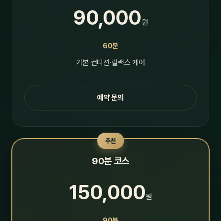
90,000
원
60분
기본 컨디션·릴랙스 케어
예약 문의
추천
90분 코스
150,000
원
90분