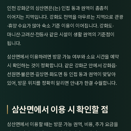
제주
인천 강화군의 삼산면은(는) 인접 동과 권역이 촘촘히
남성
이어지는 지역입니다. 강화도 전역을 아우르는 지역으로 관광
여성
·휴양 수요가 많아 숙소 기준 이용이 이어집니다. 강화도·
마니산·고려산·전등사 같은 시설이 생활 권역의 기준점이
남자
됩니다.
커플
삼산면에서 이용하려면 방문 가능 여부와 소요 시간을 예약
추천·
시 확인하는 것이 정확합니다. 같은 강화군 안에서 강화읍·
선원면·불은면·길상면·화도면 등 인접 동과 권역이 맞닿아
신규
있어, 방문 위치를 정확히 알리면 안내가 한결 수월합니다.
할인
두리
삼산면에서 이용 시 확인할 점
삼산면에서 이용할 때는 방문 가능 권역, 비용, 추가 요금을