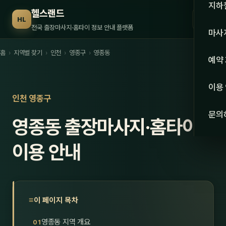
수도권
지하
헬스랜드
☰
HL
서울
전국 출장마사지·홈타이 정보 안내 플랫폼
마사
경기
홈
›
지역별 찾기
›
인천
›
영종구
›
영종동
관리 
예약
인천
스웨
이용
강원·
인천 영종구
타이
문의
영종동 출장마사지·홈타이
강원
아로
대전
이용 안내
로미
세종
중국
충북
발마
이 페이지 목차
충남
스포
영종동 지역 개요