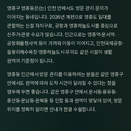
제주
영종구 영종동은(는) 인천 안에서도 방문 관리 문의가
남성
이어지는 동네입니다. 2026년 개편으로 영종도 일대를
여성
관할하는 신설 자치구로, 공항과 영종하늘도시를 중심으로
신주거·관광 수요가 많습니다. 인근으로는 영종역·운서역·
남자
공항화물청사역 등이 가까워 이동이 이어지고, 인천국제공항·
커플
을왕리해수욕장·영종하늘도시·무의도 같은 시설이 생활
권역의 기준점이 됩니다.
추천·
영종동 인근에서 방문 관리를 이용하려는 분들은 같은 영종구
신규
안에서도 권역에 따라 도착 시간이 달라질 수 있다는 점을
할인
염두에 두면 좋습니다. 같은 영종구 안에서 운서동·용유동·
중산동·운남동·운북동 등 인접 동과 권역이 맞닿아 있어, 방문
두리
위치를 정확히 알리면 안내가 한결 수월합니다.