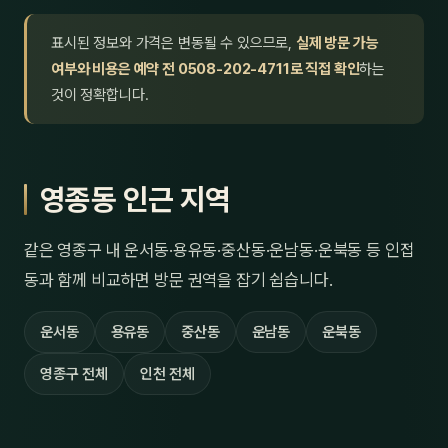
표시된 정보와 가격은 변동될 수 있으므로,
실제 방문 가능
여부와 비용은 예약 전 0508-202-4711로 직접 확인
하는
것이 정확합니다.
영종동 인근 지역
같은 영종구 내 운서동·용유동·중산동·운남동·운북동 등 인접
동과 함께 비교하면 방문 권역을 잡기 쉽습니다.
운서동
용유동
중산동
운남동
운북동
영종구 전체
인천 전체