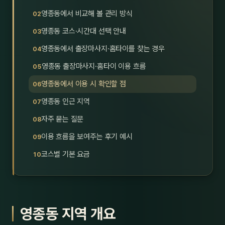
호남
스킨
영종동에서 비교해 볼 관리 방식
영종동 코스·시간대 선택 안내
광주
왁싱
영종동에서 출장마사지·홈타이를 찾는 경우
전북
방문·
영종동 출장마사지·홈타이 이용 흐름
전남
홈타
영종동에서 이용 시 확인할 점
영남·
영종동 인근 지역
스파
자주 묻는 질문
부산
호텔
이용 흐름을 보여주는 후기 예시
대구
수면
코스별 기본 요금
울산
24
경북
1인샵
영종동 지역 개요
경남
대상·