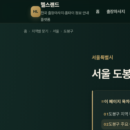
헬스랜드
홈
출장마사지
HL
전국 출장마사지·홈타이 정보 안내
플랫폼
홈
›
지역별 찾기
›
서울
›
도봉구
서울특별시
서울 도
이 페이지 목차
도봉구 지역
도봉구 주요