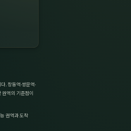
다. 창동역·쌍문역·
활 권역의 기준점이
가능 권역과 도착