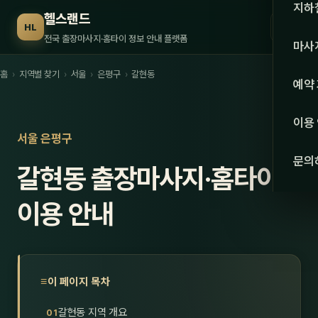
수도권
지하
헬스랜드
☰
HL
서울
전국 출장마사지·홈타이 정보 안내 플랫폼
마사
경기
홈
›
지역별 찾기
›
서울
›
은평구
›
갈현동
관리 
예약
인천
스웨
이용
강원·
서울 은평구
타이
문의
갈현동 출장마사지·홈타이
강원
아로
대전
이용 안내
로미
세종
중국
충북
발마
이 페이지 목차
충남
스포
갈현동 지역 개요