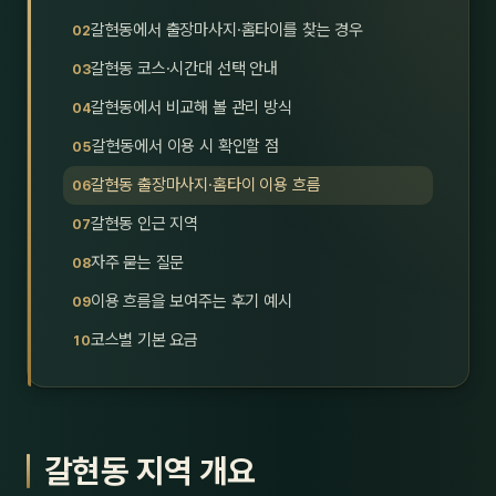
호남
스킨
갈현동에서 출장마사지·홈타이를 찾는 경우
갈현동 코스·시간대 선택 안내
광주
왁싱
갈현동에서 비교해 볼 관리 방식
전북
방문·
갈현동에서 이용 시 확인할 점
전남
홈타
갈현동 출장마사지·홈타이 이용 흐름
영남·
갈현동 인근 지역
스파
자주 묻는 질문
부산
호텔
이용 흐름을 보여주는 후기 예시
대구
수면
코스별 기본 요금
울산
24
경북
1인샵
갈현동 지역 개요
경남
대상·