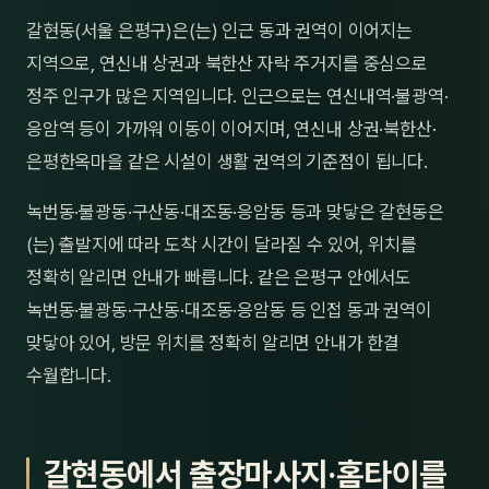
제주
갈현동(서울 은평구)은(는) 인근 동과 권역이 이어지는
남성
지역으로, 연신내 상권과 북한산 자락 주거지를 중심으로
여성
정주 인구가 많은 지역입니다. 인근으로는 연신내역·불광역·
응암역 등이 가까워 이동이 이어지며, 연신내 상권·북한산·
남자
은평한옥마을 같은 시설이 생활 권역의 기준점이 됩니다.
커플
녹번동·불광동·구산동·대조동·응암동 등과 맞닿은 갈현동은
추천·
(는) 출발지에 따라 도착 시간이 달라질 수 있어, 위치를
정확히 알리면 안내가 빠릅니다. 같은 은평구 안에서도
신규
녹번동·불광동·구산동·대조동·응암동 등 인접 동과 권역이
할인
맞닿아 있어, 방문 위치를 정확히 알리면 안내가 한결
수월합니다.
두리
갈현동에서 출장마사지·홈타이를