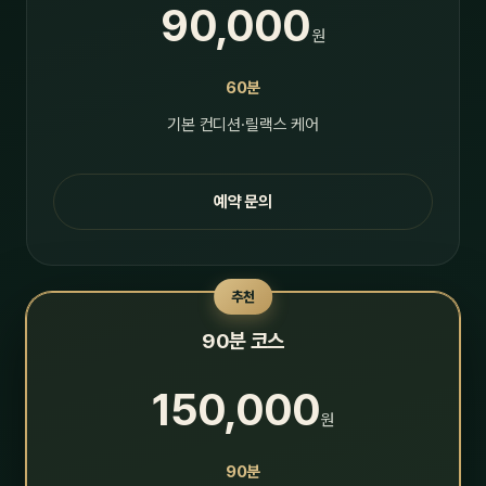
90,000
원
60분
기본 컨디션·릴랙스 케어
예약 문의
추천
90분 코스
150,000
원
90분