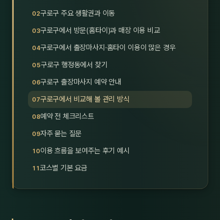
호남
스킨
구로구 주요 생활권과 이동
구로구에서 방문(홈타이)과 매장 이용 비교
광주
왁싱
구로구에서 출장마사지·홈타이 이용이 많은 경우
전북
방문·
구로구 행정동에서 찾기
전남
홈타
구로구 출장마사지 예약 안내
영남·
구로구에서 비교해 볼 관리 방식
스파
예약 전 체크리스트
부산
호텔
자주 묻는 질문
대구
수면
이용 흐름을 보여주는 후기 예시
울산
24
코스별 기본 요금
경북
1인샵
경남
대상·