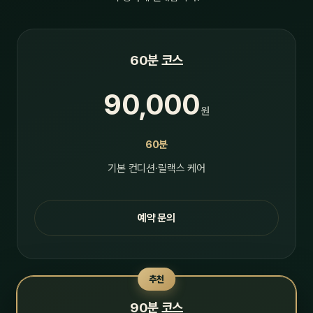
60분 코스
90,000
원
60분
기본 컨디션·릴랙스 케어
예약 문의
추천
90분 코스