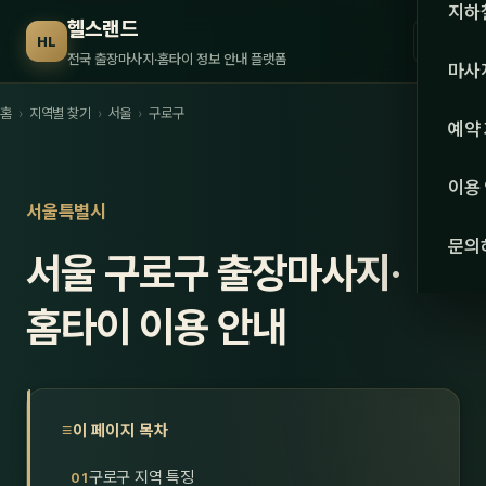
수도권
지하
헬스랜드
☰
HL
서울
전국 출장마사지·홈타이 정보 안내 플랫폼
마사
경기
홈
›
지역별 찾기
›
서울
›
구로구
관리 
예약
인천
스웨
이용
강원·
서울특별시
타이
문의
서울 구로구 출장마사지·
강원
아로
대전
홈타이 이용 안내
로미
세종
중국
충북
발마
이 페이지 목차
충남
스포
구로구 지역 특징