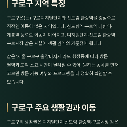
구로구 지역 특징
제주
남성
구로구은(는) 구로디지털단지와 신도림 환승역을 중심으로
여성
직장인 이동이 많은 지역입니다. 신도림역·구로역·대림역·
남자
개봉역 등으로 이동이 이어지고, 디지털단지·신도림 환승역·
구로시장 같은 시설이 생활 권역의 기준점이 됩니다.
커플
같은 ‘서울 구로구 출장마사지’라도 행정동에 따라 방문
추천·
권역과 도착 소요 시간이 달라질 수 있어, 원하는 동네를 먼저
고르면 방문 가능 여부와 프로그램을 더 정확히 확인할 수
신규
있습니다.
할인
두리
구로구 주요 생활권과 이동
구로구의 생활권은 디지털단지·신도림 환승역·구로시장 같은