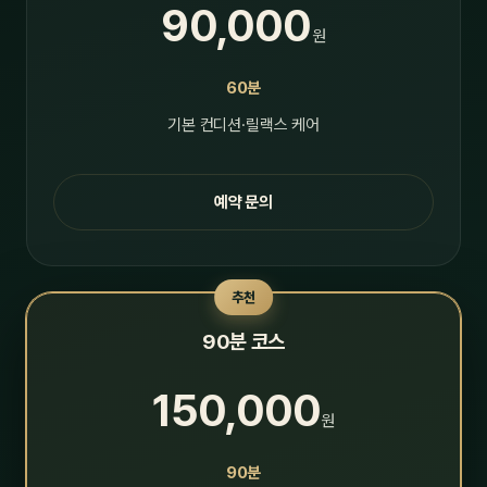
90,000
원
60분
기본 컨디션·릴랙스 케어
예약 문의
추천
90분 코스
150,000
원
90분