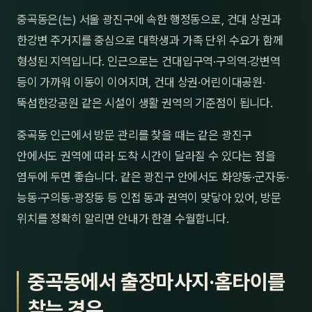
제주
중곡동은(는) 서울 광진구에 속한 행정동으로, 건대 상권과
남성
한강변 주거지를 중심으로 대학생과 가족 단위 수요가 함께
여성
형성된 지역입니다. 인근으로는 건대입구역·구의역·강변역
등이 가까워 이동이 이어지며, 건대 상권·어린이대공원·
남자
뚝섬한강공원 같은 시설이 생활 권역의 기준점이 됩니다.
커플
중곡동 인근에서 방문 관리를 찾을 때는 같은 광진구
추천·
안에서도 권역에 따라 도착 시간이 달라질 수 있다는 점을
염두에 두면 좋습니다. 같은 광진구 안에서도 화양동·군자동·
신규
능동·구의동·광장동 등 인접 동과 권역이 맞닿아 있어, 방문
할인
위치를 정확히 알리면 안내가 한결 수월합니다.
두리
중곡동에서 출장마사지·홈타이를
찾는 경우