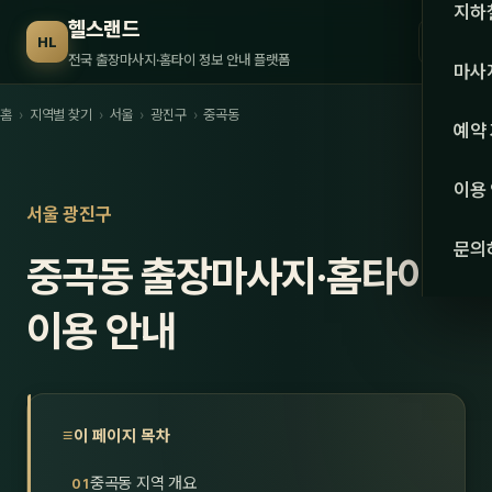
수도권
지하
헬스랜드
☰
HL
서울
전국 출장마사지·홈타이 정보 안내 플랫폼
마사
경기
홈
›
지역별 찾기
›
서울
›
광진구
›
중곡동
관리 
예약
인천
스웨
이용
강원·
서울 광진구
타이
문의
중곡동 출장마사지·홈타이
강원
아로
대전
이용 안내
로미
세종
중국
충북
발마
이 페이지 목차
충남
스포
중곡동 지역 개요