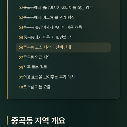
호남
스킨
중곡동에서 출장마사지·홈타이를 찾는 경우
중곡동에서 비교해 볼 관리 방식
광주
왁싱
중곡동 출장마사지·홈타이 이용 흐름
전북
방문·
중곡동에서 이용 시 확인할 점
전남
홈타
중곡동 코스·시간대 선택 안내
영남·
중곡동 인근 지역
스파
자주 묻는 질문
부산
호텔
이용 흐름을 보여주는 후기 예시
대구
수면
코스별 기본 요금
울산
24
경북
1인샵
중곡동 지역 개요
경남
대상·