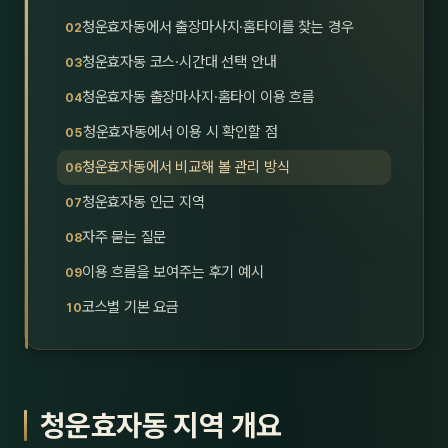
호남
스킨
청운효자동에서 출장마사지·홈타이를 찾는 경우
청운효자동 코스·시간대 선택 안내
광주
왁싱
청운효자동 출장마사지·홈타이 이용 흐름
전북
방문·
청운효자동에서 이용 시 확인할 점
전남
홈타
청운효자동에서 비교해 볼 관리 방식
영남·
청운효자동 인근 지역
스파
자주 묻는 질문
부산
호텔
이용 흐름을 보여주는 후기 예시
대구
수면
코스별 기본 요금
울산
24
경북
1인샵
청운효자동 지역 개요
경남
대상·