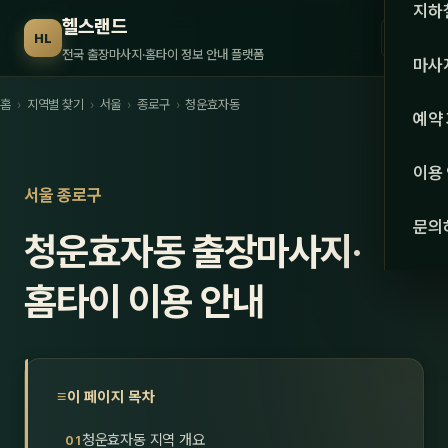
수도권
지하
헬스랜드
☰
HL
서울
전국 출장마사지·홈타이 정보 안내 플랫폼
마사
경기
홈
›
지역별 찾기
›
서울
›
종로구
›
청운효자동
관리 
예약
인천
스웨
이용
강원·
서울 종로구
타이
문의
청운효자동 출장마사지·
강원
아로
대전
홈타이 이용 안내
로미
세종
중국
충북
발마
이 페이지 목차
충남
스포
청운효자동 지역 개요