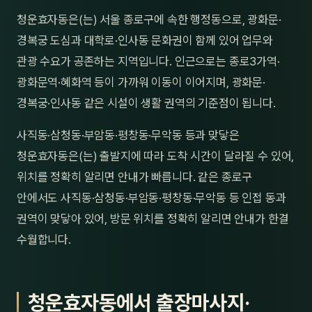
제주
청운효자동은(는) 서울 종로구에 속한 행정동으로, 광화문·
남성
경복궁 도심과 대학로·인사동 문화권이 함께 있어 업무와
여성
관광 수요가 공존하는 지역입니다. 인근으로는 종로3가역·
광화문역·혜화역 등이 가까워 이동이 이어지며, 광화문·
남자
경복궁·인사동 같은 시설이 생활 권역의 기준점이 됩니다.
커플
사직동·삼청동·부암동·평창동·무악동 등과 맞닿은
추천·
청운효자동은(는) 출발지에 따라 도착 시간이 달라질 수 있어,
위치를 정확히 알리면 안내가 빠릅니다. 같은 종로구
신규
안에서도 사직동·삼청동·부암동·평창동·무악동 등 인접 동과
할인
권역이 맞닿아 있어, 방문 위치를 정확히 알리면 안내가 한결
수월합니다.
두리
청운효자동에서 출장마사지·