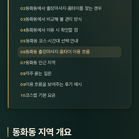
호남
스킨
동화동에서 출장마사지·홈타이를 찾는 경우
동화동에서 비교해 볼 관리 방식
광주
왁싱
동화동에서 이용 시 확인할 점
전북
방문·
동화동 코스·시간대 선택 안내
전남
홈타
동화동 출장마사지·홈타이 이용 흐름
영남·
동화동 인근 지역
스파
자주 묻는 질문
부산
호텔
이용 흐름을 보여주는 후기 예시
대구
수면
코스별 기본 요금
울산
24
경북
1인샵
동화동 지역 개요
경남
대상·