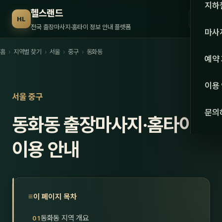
수도권
지하
헬스랜드
☰
HL
서울
전국 출장마사지·홈타이 정보 안내 플랫폼
마사
경기
홈
›
지역별 찾기
›
서울
›
중구
›
동화동
관리 
예약
인천
스웨
이용
강원·
서울 중구
타이
문의
동화동 출장마사지·홈타이
강원
아로
대전
이용 안내
로미
세종
중국
충북
발마
이 페이지 목차
충남
스포
동화동 지역 개요