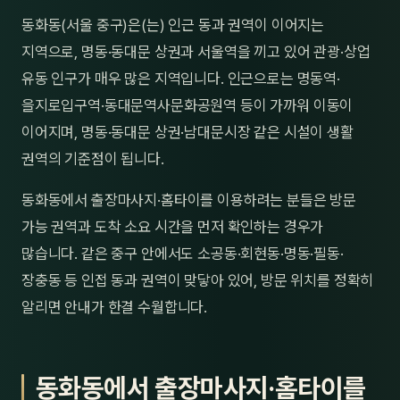
제주
동화동(서울 중구)은(는) 인근 동과 권역이 이어지는
남성
지역으로, 명동·동대문 상권과 서울역을 끼고 있어 관광·상업
여성
유동 인구가 매우 많은 지역입니다. 인근으로는 명동역·
을지로입구역·동대문역사문화공원역 등이 가까워 이동이
남자
이어지며, 명동·동대문 상권·남대문시장 같은 시설이 생활
커플
권역의 기준점이 됩니다.
추천·
동화동에서 출장마사지·홈타이를 이용하려는 분들은 방문
가능 권역과 도착 소요 시간을 먼저 확인하는 경우가
신규
많습니다. 같은 중구 안에서도 소공동·회현동·명동·필동·
할인
장충동 등 인접 동과 권역이 맞닿아 있어, 방문 위치를 정확히
알리면 안내가 한결 수월합니다.
두리
동화동에서 출장마사지·홈타이를