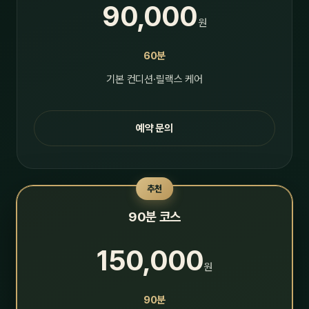
90,000
원
60분
기본 컨디션·릴랙스 케어
예약 문의
추천
90분 코스
150,000
원
90분