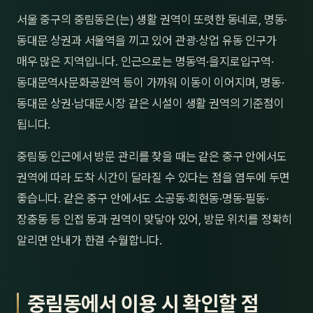
제주
서울 중구의 중림동은(는) 생활 권역이 또렷한 동네로, 명동·
남성
동대문 상권과 서울역을 끼고 있어 관광·상업 유동 인구가
여성
매우 많은 지역입니다. 인근으로는 명동역·을지로입구역·
동대문역사문화공원역 등이 가까워 이동이 이어지며, 명동·
남자
동대문 상권·남대문시장 같은 시설이 생활 권역의 기준점이
커플
됩니다.
추천·
중림동 인근에서 방문 관리를 찾을 때는 같은 중구 안에서도
권역에 따라 도착 시간이 달라질 수 있다는 점을 염두에 두면
신규
좋습니다. 같은 중구 안에서도 소공동·회현동·명동·필동·
할인
장충동 등 인접 동과 권역이 맞닿아 있어, 방문 위치를 정확히
알리면 안내가 한결 수월합니다.
두리
중림동에서 이용 시 확인할 점