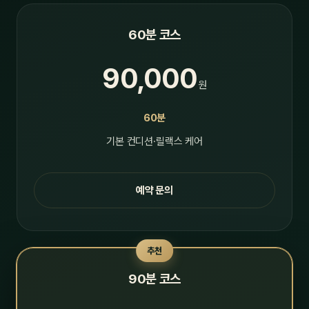
60분 코스
90,000
원
60분
기본 컨디션·릴랙스 케어
예약 문의
추천
90분 코스