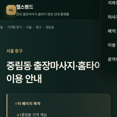
수도권
지하
헬스랜드
☰
HL
서울
전국 출장마사지·홈타이 정보 안내 플랫폼
마사
경기
홈
›
지역별 찾기
›
서울
›
중구
›
중림동
관리 
예약
인천
스웨
이용
강원·
서울 중구
타이
문의
중림동 출장마사지·홈타이
강원
아로
대전
이용 안내
로미
세종
중국
충북
발마
이 페이지 목차
충남
스포
중림동 지역 개요