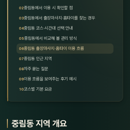
호남
스킨
중림동에서 이용 시 확인할 점
중림동에서 출장마사지·홈타이를 찾는 경우
광주
왁싱
중림동 코스·시간대 선택 안내
전북
방문·
중림동에서 비교해 볼 관리 방식
전남
홈타
중림동 출장마사지·홈타이 이용 흐름
영남·
중림동 인근 지역
스파
자주 묻는 질문
부산
호텔
이용 흐름을 보여주는 후기 예시
대구
수면
코스별 기본 요금
울산
24
경북
1인샵
중림동 지역 개요
경남
대상·