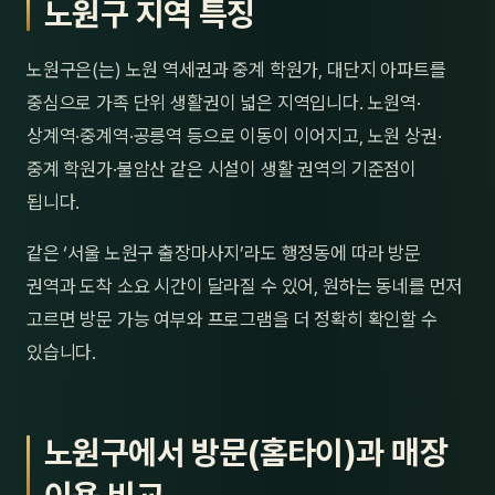
노원구 지역 특징
제주
남성
노원구은(는) 노원 역세권과 중계 학원가, 대단지 아파트를
여성
중심으로 가족 단위 생활권이 넓은 지역입니다. 노원역·
남자
상계역·중계역·공릉역 등으로 이동이 이어지고, 노원 상권·
중계 학원가·불암산 같은 시설이 생활 권역의 기준점이
커플
됩니다.
추천·
같은 ‘서울 노원구 출장마사지’라도 행정동에 따라 방문
권역과 도착 소요 시간이 달라질 수 있어, 원하는 동네를 먼저
신규
고르면 방문 가능 여부와 프로그램을 더 정확히 확인할 수
할인
있습니다.
두리
노원구에서 방문(홈타이)과 매장