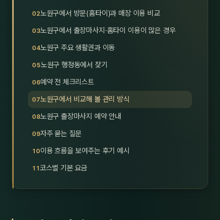
호남
스킨
노원구에서 방문(홈타이)과 매장 이용 비교
노원구에서 출장마사지·홈타이 이용이 많은 경우
광주
왁싱
노원구 주요 생활권과 이동
전북
방문·
노원구 행정동에서 찾기
전남
홈타
예약 전 체크리스트
영남·
노원구에서 비교해 볼 관리 방식
스파
노원구 출장마사지 예약 안내
부산
호텔
자주 묻는 질문
대구
수면
이용 흐름을 보여주는 후기 예시
울산
24
코스별 기본 요금
경북
1인샵
경남
대상·