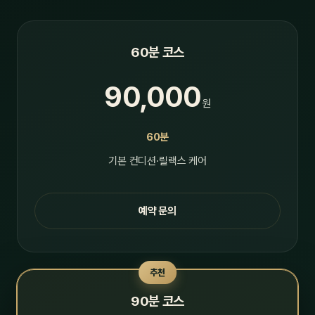
60분 코스
90,000
원
60분
기본 컨디션·릴랙스 케어
예약 문의
추천
90분 코스