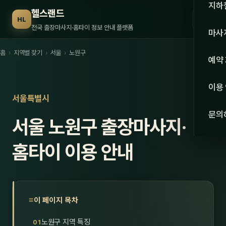
수도권
지하
헬스랜드
☰
HL
서울
전국 출장마사지·홈타이 정보 안내 플랫폼
마사
경기
홈
›
지역별 찾기
›
서울
›
노원구
관리 
예약
인천
스웨
이용
강원·
서울특별시
타이
문의
서울 노원구 출장마사지·
강원
아로
대전
홈타이 이용 안내
로미
세종
중국
충북
발마
이 페이지 목차
충남
스포
노원구 지역 특징