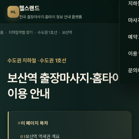
수도권
지하
헬스랜드
☰
HL
서울
전국 출장마사지·홈타이 정보 안내 플랫폼
마사
경기
홈
›
지하철역별 찾기
›
수도권 1호선
›
보산역
관리 
예약
인천
스웨
이용
강원·
수도권 지하철 · 수도권 1호선
타이
문의
보산역 출장마사지·홈타이
강원
아로
대전
이용 안내
로미
세종
중국
충북
발마
이 페이지 목차
충남
스포
보산역 역세권 개요