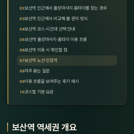
호남
스킨
보산역 인근에서 출장마사지·홈타이를 찾는 경우
보산역 인근에서 비교해 볼 관리 방식
광주
왁싱
보산역 코스·시간대 선택 안내
전북
방문·
보산역 출장마사지·홈타이 이용 흐름
전남
홈타
보산역 이용 시 확인할 점
영남·
보산역 노선·인접역
스파
자주 묻는 질문
부산
호텔
이용 흐름을 보여주는 후기 예시
대구
수면
코스별 기본 요금
울산
24
경북
1인샵
보산역 역세권 개요
경남
대상·