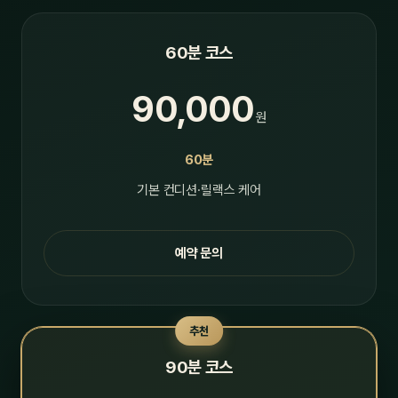
60분 코스
90,000
원
60분
기본 컨디션·릴랙스 케어
예약 문의
추천
90분 코스