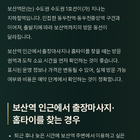
제주
보산역은(는) 수도권 수도권 1호선이(가) 지나는
남성
지하철역입니다. 인접한 동두천역·동두천중앙역 구간과
여성
이어져, 출발지에 따라 보산역까지의 방문 동선이
달라집니다.
남자
보산역 인근에서 출장마사지나 홈타이를 찾을 때는 방문
커플
권역과 도착 소요 시간을 먼저 확인하는 것이 좋습니다.
추천·
표시된 운영 정보나 가격은 변동될 수 있어, 실제 방문 가능
여부와 비용은 예약 단계에서 확인하는 것이 정확합니다.
신규
할인
보산역 인근에서 출장마사지·
두리
홈타이를 찾는 경우
퇴근 후나 늦은 시간에 보산역 주변에서 이용하고 싶은