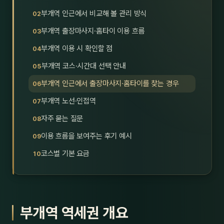
호남
스킨
부개역 인근에서 비교해 볼 관리 방식
부개역 출장마사지·홈타이 이용 흐름
광주
왁싱
부개역 이용 시 확인할 점
전북
방문·
부개역 코스·시간대 선택 안내
전남
홈타
부개역 인근에서 출장마사지·홈타이를 찾는 경우
영남·
부개역 노선·인접역
스파
자주 묻는 질문
부산
호텔
이용 흐름을 보여주는 후기 예시
대구
수면
코스별 기본 요금
울산
24
경북
1인샵
부개역 역세권 개요
경남
대상·