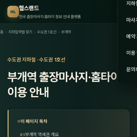
수도권
지하
헬스랜드
☰
HL
서울
전국 출장마사지·홈타이 정보 안내 플랫폼
마사
경기
홈
›
지하철역별 찾기
›
수도권 1호선
›
부개역
관리 
예약
인천
스웨
이용
강원·
수도권 지하철 · 수도권 1호선
타이
문의
부개역 출장마사지·홈타이
강원
아로
대전
이용 안내
로미
세종
중국
충북
발마
이 페이지 목차
충남
스포
부개역 역세권 개요