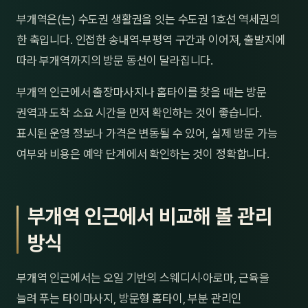
제주
부개역은(는) 수도권 생활권을 잇는 수도권 1호선 역세권의
남성
한 축입니다. 인접한 송내역·부평역 구간과 이어져, 출발지에
여성
따라 부개역까지의 방문 동선이 달라집니다.
남자
부개역 인근에서 출장마사지나 홈타이를 찾을 때는 방문
권역과 도착 소요 시간을 먼저 확인하는 것이 좋습니다.
커플
표시된 운영 정보나 가격은 변동될 수 있어, 실제 방문 가능
추천·
여부와 비용은 예약 단계에서 확인하는 것이 정확합니다.
신규
부개역 인근에서 비교해 볼 관리
할인
방식
두리
부개역 인근에서는 오일 기반의 스웨디시·아로마, 근육을
늘려 푸는 타이마사지, 방문형 홈타이, 부분 관리인