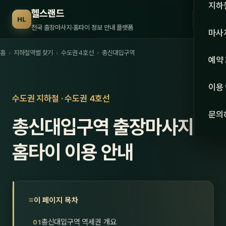
수도권
지하
헬스랜드
☰
HL
서울
전국 출장마사지·홈타이 정보 안내 플랫폼
마사
경기
홈
›
지하철역별 찾기
›
수도권 4호선
›
총신대입구역
관리 
예약
인천
스웨
이용
강원·
수도권 지하철 · 수도권 4호선
타이
문의
총신대입구역 출장마사지·
강원
아로
대전
홈타이 이용 안내
로미
세종
중국
충북
발마
이 페이지 목차
충남
스포
총신대입구역 역세권 개요