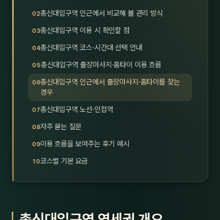
호남
스킨
총신대입구역 인근에서 비교해 볼 관리 방식
총신대입구역 이용 시 확인할 점
광주
왁싱
총신대입구역 코스·시간대 선택 안내
전북
방문·
총신대입구역 출장마사지·홈타이 이용 흐름
전남
홈타
총신대입구역 인근에서 출장마사지·홈타이를 찾는
경우
영남·
스파
총신대입구역 노선·인접역
부산
호텔
자주 묻는 질문
이용 흐름을 보여주는 후기 예시
대구
수면
코스별 기본 요금
울산
24
경북
1인샵
경남
대상·
총신대입구역 역세권 개요