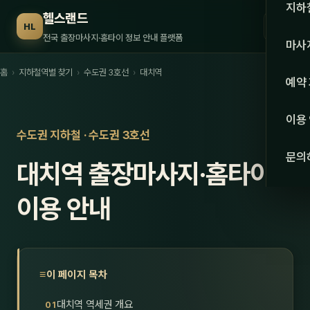
수도권
지하
헬스랜드
☰
HL
서울
전국 출장마사지·홈타이 정보 안내 플랫폼
마사
경기
홈
›
지하철역별 찾기
›
수도권 3호선
›
대치역
관리 
예약
인천
스웨
이용
강원·
수도권 지하철 · 수도권 3호선
타이
문의
대치역 출장마사지·홈타이
강원
아로
대전
이용 안내
로미
세종
중국
충북
발마
이 페이지 목차
충남
스포
대치역 역세권 개요