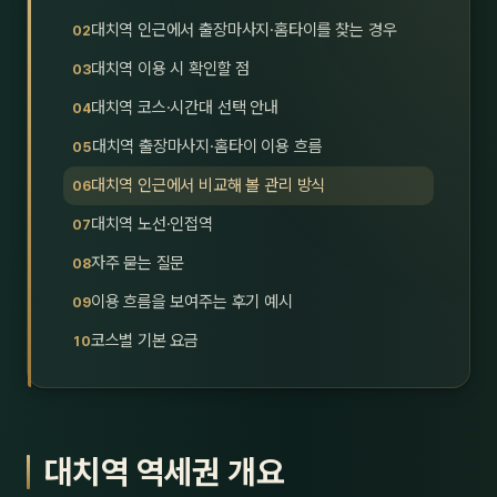
호남
스킨
대치역 인근에서 출장마사지·홈타이를 찾는 경우
대치역 이용 시 확인할 점
광주
왁싱
대치역 코스·시간대 선택 안내
전북
방문·
대치역 출장마사지·홈타이 이용 흐름
전남
홈타
대치역 인근에서 비교해 볼 관리 방식
영남·
대치역 노선·인접역
스파
자주 묻는 질문
부산
호텔
이용 흐름을 보여주는 후기 예시
대구
수면
코스별 기본 요금
울산
24
경북
1인샵
대치역 역세권 개요
경남
대상·