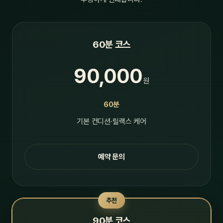
60분 코스
90,000
원
60분
기본 컨디션·릴랙스 케어
예약 문의
추천
90분 코스