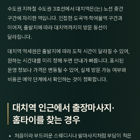
제주
수도권 지하철 수도권 3호선에서 대치역은(는) 노선 중간
남성
구간에 자리한 역입니다. 인접한 도곡역·학여울역 구간과
여성
이어져, 출발지에 따라 대치역까지의 방문 동선이
달라집니다.
남자
대치역 역세권은 출발지에 따라 도착 시간이 달라질 수 있어,
커플
원하는 시간대를 미리 정해 두면 안내가 빠릅니다. 표시된
추천·
운영 정보나 가격은 변동될 수 있어, 실제 방문 가능 여부와
비용은 예약 단계에서 확인하는 것이 정확합니다.
신규
할인
대치역 인근에서 출장마사지·
두리
홈타이를 찾는 경우
처음이라 부드러운 스웨디시나 발마사지처럼 부담이 적은