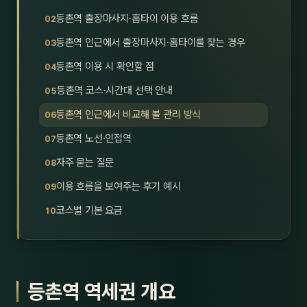
호남
스킨
등촌역 출장마사지·홈타이 이용 흐름
등촌역 인근에서 출장마사지·홈타이를 찾는 경우
광주
왁싱
등촌역 이용 시 확인할 점
전북
방문·
등촌역 코스·시간대 선택 안내
전남
홈타
등촌역 인근에서 비교해 볼 관리 방식
영남·
등촌역 노선·인접역
스파
자주 묻는 질문
부산
호텔
이용 흐름을 보여주는 후기 예시
대구
수면
코스별 기본 요금
울산
24
경북
1인샵
등촌역 역세권 개요
경남
대상·