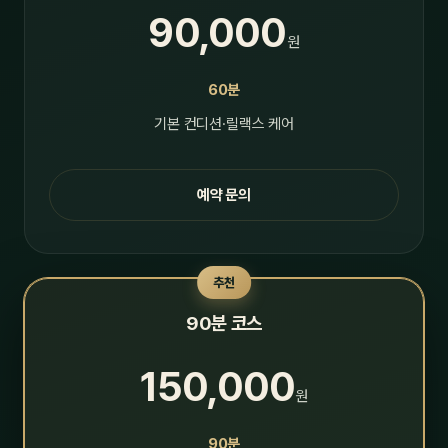
90,000
원
60분
기본 컨디션·릴랙스 케어
예약 문의
추천
90분 코스
150,000
원
90분