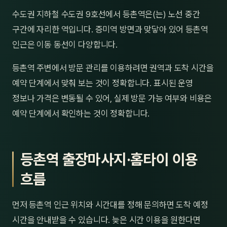
제주
수도권 지하철 수도권 9호선에서 등촌역은(는) 노선 중간
남성
구간에 자리한 역입니다. 증미역 방면과 맞닿아 있어 등촌역
여성
인근은 이동 동선이 다양합니다.
남자
등촌역 주변에서 방문 관리를 이용하려면 권역과 도착 시간을
예약 단계에서 맞춰 보는 것이 정확합니다. 표시된 운영
커플
정보나 가격은 변동될 수 있어, 실제 방문 가능 여부와 비용은
추천·
예약 단계에서 확인하는 것이 정확합니다.
신규
등촌역 출장마사지·홈타이 이용
할인
흐름
두리
먼저 등촌역 인근 위치와 시간대를 정해 문의하면 도착 예정
시간을 안내받을 수 있습니다. 늦은 시간 이용을 원한다면