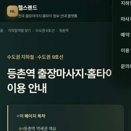
수도권
지하
헬스랜드
☰
HL
서울
전국 출장마사지·홈타이 정보 안내 플랫폼
마사
경기
홈
›
지하철역별 찾기
›
수도권 9호선
›
등촌역
관리 
예약
인천
스웨
이용
강원·
수도권 지하철 · 수도권 9호선
타이
문의
등촌역 출장마사지·홈타이
강원
아로
대전
이용 안내
로미
세종
중국
충북
발마
이 페이지 목차
충남
스포
등촌역 역세권 개요