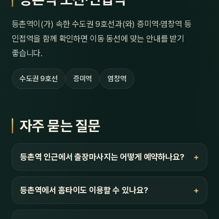
등촌역이(가) 속한 수도권 9호선과(와) 증미역·염창역 등
인접역을 함께 확인하면 이동 동선에 맞는 안내를 받기
좋습니다.
수도권 9호선
증미역
염창역
자주 묻는 질문
등촌역 인근에서 출장마사지는 어떻게 예약하나요?
등촌역에서 홈타이도 이용할 수 있나요?