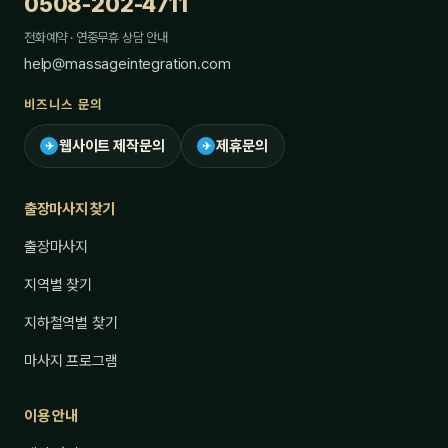
0508-202-4711
전화예약 · 연중무휴 상담 안내
help@massageintegration.com
비즈니스 문의
웹사이트 제작문의
제휴문의
✈
✈
출장마사지 찾기
출장마사지
지역별 찾기
지하철역별 찾기
마사지 프로그램
이용 안내