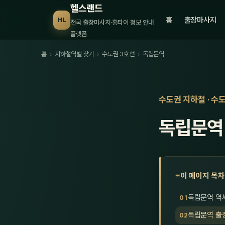
헬스랜드
홈
출장마사지
HL
전국 출장마사지·홈타이 정보 안내
플랫폼
홈
›
지하철역별 찾기
›
수도권 3호선
›
독립문역
수도권 지하철 · 수
독립문역
이 페이지 목차
독립문역 역
독립문역 출