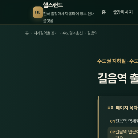
헬스랜드
홈
출장마사지
HL
전국 출장마사지·홈타이 정보 안내
플랫폼
홈
›
지하철역별 찾기
›
수도권 4호선
›
길음역
수도권 지하철 · 수
길음역 
이 페이지 목차
길음역 역세
길음역 인근