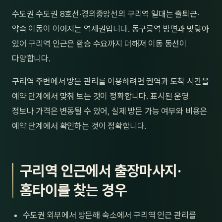
제주
수도권 수도권 8호선·경의중앙선의 구리역 일대는 출퇴근·
남성
약속 이동이 이어지는 역세권입니다. 동구릉역 방면과 맞닿아
여성
있어 구리역 인근은 환승 수요까지 더해져 이동 동선이
다양합니다.
남자
구리역 주변에서 방문 관리를 이용하려면 권역과 도착 시간을
커플
예약 단계에서 맞춰 보는 것이 정확합니다. 표시된 운영
추천·
정보나 가격은 변동될 수 있어, 실제 방문 가능 여부와 비용은
예약 단계에서 확인하는 것이 정확합니다.
신규
할인
구리역 인근에서 출장마사지·
두리
홈타이를 찾는 경우
수도권 외부에서 방문해 숙소에서 구리역 인근 관리를