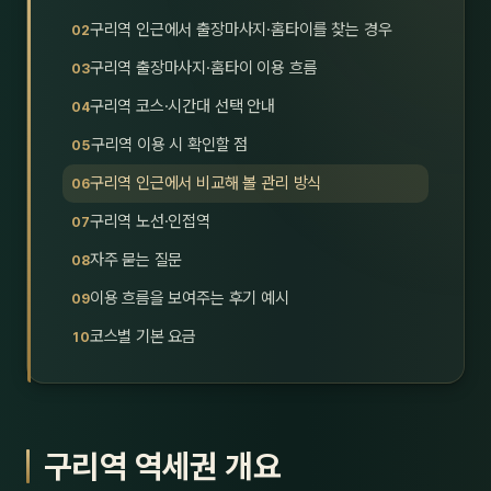
호남
스킨
구리역 인근에서 출장마사지·홈타이를 찾는 경우
구리역 출장마사지·홈타이 이용 흐름
광주
왁싱
구리역 코스·시간대 선택 안내
전북
방문·
구리역 이용 시 확인할 점
전남
홈타
구리역 인근에서 비교해 볼 관리 방식
영남·
구리역 노선·인접역
스파
자주 묻는 질문
부산
호텔
이용 흐름을 보여주는 후기 예시
대구
수면
코스별 기본 요금
울산
24
경북
1인샵
구리역 역세권 개요
경남
대상·