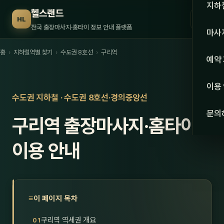
수도권
지하
헬스랜드
☰
HL
서울
전국 출장마사지·홈타이 정보 안내 플랫폼
마사
경기
홈
›
지하철역별 찾기
›
수도권 8호선
›
구리역
관리 
예약
인천
스웨
이용
강원·
수도권 지하철 · 수도권 8호선·경의중앙선
타이
문의
구리역 출장마사지·홈타이
강원
아로
대전
이용 안내
로미
세종
중국
충북
발마
이 페이지 목차
충남
스포
구리역 역세권 개요