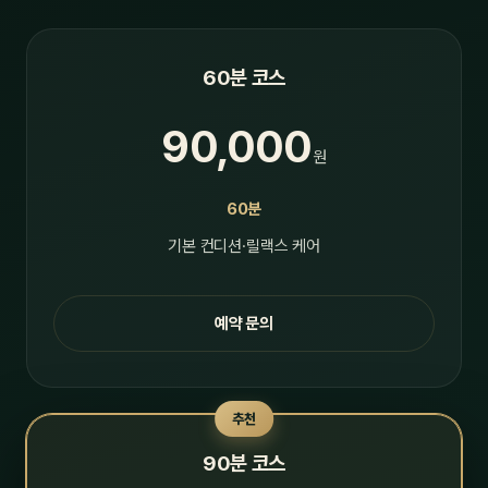
60분 코스
90,000
원
60분
기본 컨디션·릴랙스 케어
예약 문의
추천
90분 코스