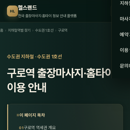
수도권
지하
헬스랜드
☰
HL
서울
전국 출장마사지·홈타이 정보 안내 플랫폼
마사
경기
홈
›
지하철역별 찾기
›
수도권 1호선
›
구로역
관리 
예약
인천
스웨
이용
강원·
수도권 지하철 · 수도권 1호선
타이
문의
구로역 출장마사지·홈타이
강원
아로
대전
이용 안내
로미
세종
중국
충북
발마
이 페이지 목차
충남
스포
구로역 역세권 개요