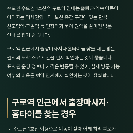
제주
수도권 수도권 1호선의 구로역 일대는 출퇴근·약속 이동이
남성
이어지는 역세권입니다. 노선 중간 구간에 있는 만큼
여성
신도림역·구일역 등 인접역과 묶어 권역을 살피면 방문
안내를 잡기 쉽습니다.
남자
구로역 인근에서 출장마사지나 홈타이를 찾을 때는 방문
커플
권역과 도착 소요 시간을 먼저 확인하는 것이 좋습니다.
추천·
표시된 운영 정보나 가격은 변동될 수 있어, 실제 방문 가능
여부와 비용은 예약 단계에서 확인하는 것이 정확합니다.
신규
할인
구로역 인근에서 출장마사지·
두리
홈타이를 찾는 경우
수도권 1호선 이용으로 이동이 잦아 어깨·허리 피로가