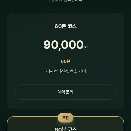
60분 코스
90,000
원
60분
기본 컨디션·릴랙스 케어
예약 문의
추천
90분 코스