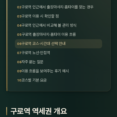
호남
스킨
구로역 인근에서 출장마사지·홈타이를 찾는 경우
구로역 이용 시 확인할 점
광주
왁싱
구로역 인근에서 비교해 볼 관리 방식
전북
방문·
구로역 출장마사지·홈타이 이용 흐름
전남
홈타
구로역 코스·시간대 선택 안내
영남·
구로역 노선·인접역
스파
자주 묻는 질문
부산
호텔
이용 흐름을 보여주는 후기 예시
대구
수면
코스별 기본 요금
울산
24
경북
1인샵
구로역 역세권 개요
경남
대상·