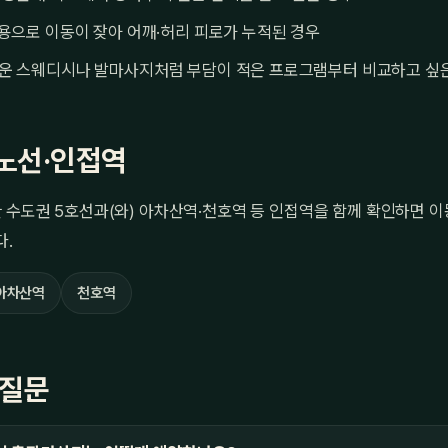
용으로 이동이 잦아 어깨·허리 피로가 누적된 경우
운 스웨디시나 발마사지처럼 부담이 적은 프로그램부터 비교하고 싶
노선·인접역
 수도권 5호선과(와) 아차산역·천호역 등 인접역을 함께 확인하면 이
다.
아차산역
천호역
 질문