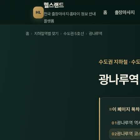
헬스랜드
홈
출장마사지
HL
전국 출장마사지·홈타이 정보 안내
플랫폼
홈
›
지하철역별 찾기
›
수도권 5호선
›
광나루역
수도권 지하철 · 수
광나루역
이 페이지 목차
광나루역 역
광나루역 코