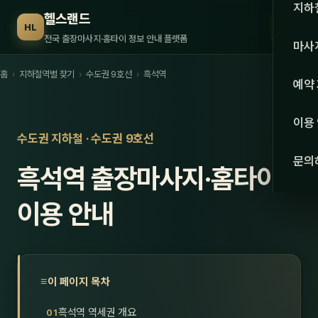
수도권
지하
헬스랜드
☰
HL
서울
전국 출장마사지·홈타이 정보 안내 플랫폼
마사
경기
홈
›
지하철역별 찾기
›
수도권 9호선
›
흑석역
관리 
예약
인천
스웨
이용
강원·
수도권 지하철 · 수도권 9호선
타이
문의
흑석역 출장마사지·홈타이
강원
아로
대전
이용 안내
로미
세종
중국
충북
발마
이 페이지 목차
충남
스포
흑석역 역세권 개요