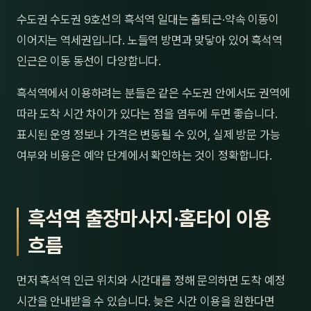
제주
수도권 수도권 9호선의 흑석역 일대는 출퇴근·약속 이동이
남성
이어지는 역세권입니다. 노들역 방면과 맞닿아 있어 흑석역
여성
인근은 이동 동선이 다양합니다.
남자
흑석역에서 이용하려는 분들은 같은 수도권 안에서도 권역에
따라 도착 시간 차이가 있다는 점을 염두에 두면 좋습니다.
커플
표시된 운영 정보나 가격은 변동될 수 있어, 실제 방문 가능
추천·
여부와 비용은 예약 단계에서 확인하는 것이 정확합니다.
신규
흑석역 출장마사지·홈타이 이용
할인
흐름
두리
먼저 흑석역 인근 위치와 시간대를 정해 문의하면 도착 예정
시간을 안내받을 수 있습니다. 늦은 시간 이용을 원한다면