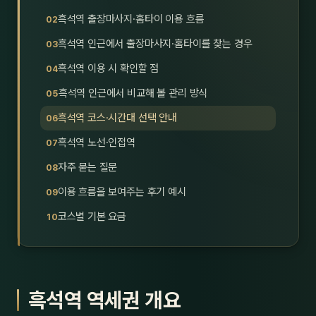
호남
스킨
흑석역 출장마사지·홈타이 이용 흐름
흑석역 인근에서 출장마사지·홈타이를 찾는 경우
광주
왁싱
흑석역 이용 시 확인할 점
전북
방문·
흑석역 인근에서 비교해 볼 관리 방식
전남
홈타
흑석역 코스·시간대 선택 안내
영남·
흑석역 노선·인접역
스파
자주 묻는 질문
부산
호텔
이용 흐름을 보여주는 후기 예시
대구
수면
코스별 기본 요금
울산
24
경북
1인샵
흑석역 역세권 개요
경남
대상·