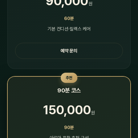
90,000
원
60분
기본 컨디션·릴랙스 케어
예약 문의
추천
90분 코스
150,000
원
90분