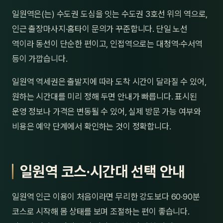
제주
일원역은(는) 수도권 도심을 잇는 수도권 3호선 위의 역으로,
남성
인근 출장마사지·홈타이 문의가 꾸준합니다. 단일 노선
여성
역이라 동선이 단순한 편이고, 인접역으로는 대청역·수서역
등이 가깝습니다.
남자
일원역 역세권은 출발지에 따라 도착 시간이 달라질 수 있어,
커플
원하는 시간대를 미리 정해 두면 안내가 빠릅니다. 표시된
추천·
운영 정보나 가격은 변동될 수 있어, 실제 방문 가능 여부와
비용은 예약 단계에서 확인하는 것이 정확합니다.
신규
할인
일원역 코스·시간대 선택 안내
두리
일원역 인근 이용이 처음이라면 무리한 강도보다 60·90분
코스로 시작해 몸 상태를 보며 조절하는 편이 좋습니다.