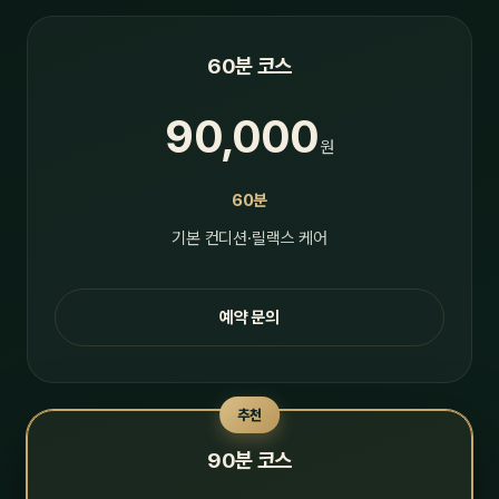
60분 코스
90,000
원
60분
기본 컨디션·릴랙스 케어
예약 문의
추천
90분 코스