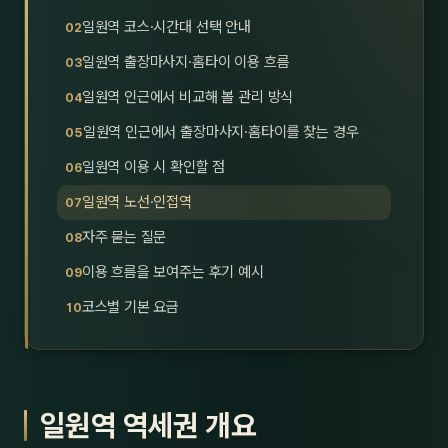
호남
스킨
일원역 코스·시간대 선택 안내
일원역 출장마사지·홈타이 이용 흐름
광주
왁싱
일원역 인근에서 비교해 볼 관리 방식
전북
방문·
일원역 인근에서 출장마사지·홈타이를 찾는 경우
전남
홈타
일원역 이용 시 확인할 점
영남·
일원역 노선·인접역
스파
자주 묻는 질문
부산
호텔
이용 흐름을 보여주는 후기 예시
대구
수면
코스별 기본 요금
울산
24
경북
1인샵
일원역 역세권 개요
경남
대상·