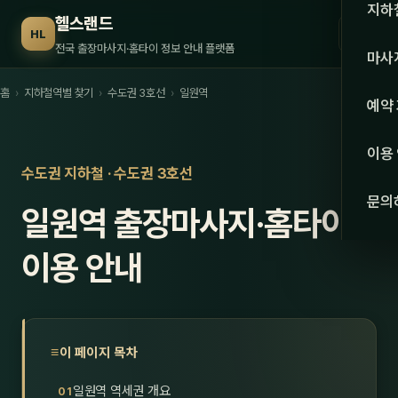
수도권
지하
헬스랜드
☰
HL
서울
전국 출장마사지·홈타이 정보 안내 플랫폼
마사
경기
홈
›
지하철역별 찾기
›
수도권 3호선
›
일원역
관리 
예약
인천
스웨
이용
강원·
수도권 지하철 · 수도권 3호선
타이
문의
일원역 출장마사지·홈타이
강원
아로
대전
이용 안내
로미
세종
중국
충북
발마
이 페이지 목차
충남
스포
일원역 역세권 개요