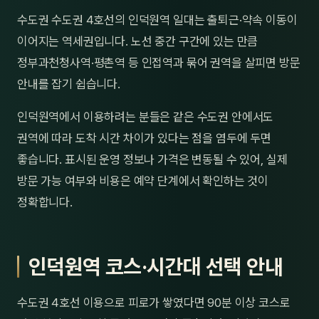
제주
수도권 수도권 4호선의 인덕원역 일대는 출퇴근·약속 이동이
남성
이어지는 역세권입니다. 노선 중간 구간에 있는 만큼
여성
정부과천청사역·평촌역 등 인접역과 묶어 권역을 살피면 방문
안내를 잡기 쉽습니다.
남자
인덕원역에서 이용하려는 분들은 같은 수도권 안에서도
커플
권역에 따라 도착 시간 차이가 있다는 점을 염두에 두면
추천·
좋습니다. 표시된 운영 정보나 가격은 변동될 수 있어, 실제
방문 가능 여부와 비용은 예약 단계에서 확인하는 것이
신규
정확합니다.
할인
두리
인덕원역 코스·시간대 선택 안내
수도권 4호선 이용으로 피로가 쌓였다면 90분 이상 코스로