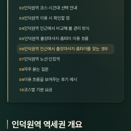
호남
스킨
인덕원역 코스·시간대 선택 안내
인덕원역 이용 시 확인할 점
광주
왁싱
인덕원역 인근에서 비교해 볼 관리 방식
전북
방문·
인덕원역 출장마사지·홈타이 이용 흐름
전남
홈타
인덕원역 인근에서 출장마사지·홈타이를 찾는 경우
영남·
인덕원역 노선·인접역
스파
자주 묻는 질문
부산
호텔
이용 흐름을 보여주는 후기 예시
대구
수면
코스별 기본 요금
울산
24
경북
1인샵
인덕원역 역세권 개요
경남
대상·