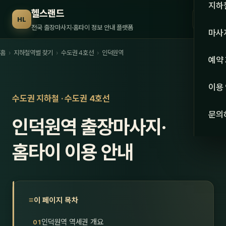
수도권
지하
헬스랜드
☰
HL
서울
전국 출장마사지·홈타이 정보 안내 플랫폼
마사
경기
홈
›
지하철역별 찾기
›
수도권 4호선
›
인덕원역
관리 
예약
인천
스웨
이용
강원·
수도권 지하철 · 수도권 4호선
타이
문의
인덕원역 출장마사지·
강원
아로
대전
홈타이 이용 안내
로미
세종
중국
충북
발마
이 페이지 목차
충남
스포
인덕원역 역세권 개요