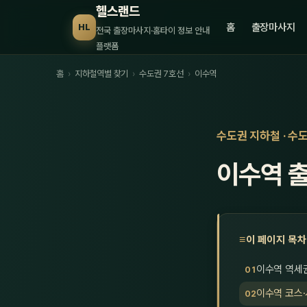
헬스랜드
홈
출장마사지
HL
전국 출장마사지·홈타이 정보 안내
플랫폼
홈
›
지하철역별 찾기
›
수도권 7호선
›
이수역
수도권 지하철 · 수
이수역 
이 페이지 목차
이수역 역세
이수역 코스·