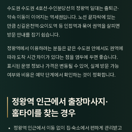
제주
수도권 수도권 4호선·수인분당선의 정왕역 일대는 출퇴근·
남성
약속 이동이 이어지는 역세권입니다. 노선 끝자락에 있는
여성
만큼 신길온천역·오이도역 등 인접역과 묶어 권역을 살피면
방문 안내를 잡기 쉽습니다.
남자
정왕역에서 이용하려는 분들은 같은 수도권 안에서도 권역에
커플
따라 도착 시간 차이가 있다는 점을 염두에 두면 좋습니다.
추천·
표시된 운영 정보나 가격은 변동될 수 있어, 실제 방문 가능
여부와 비용은 예약 단계에서 확인하는 것이 정확합니다.
신규
할인
정왕역 인근에서 출장마사지·
두리
홈타이를 찾는 경우
정왕역 인근에서 이동 없이 집·숙소에서 편하게 관리받고