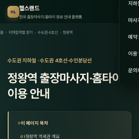
수도권
지하
헬스랜드
☰
HL
서울
전국 출장마사지·홈타이 정보 안내 플랫폼
마사
경기
홈
›
지하철역별 찾기
›
수도권 4호선
›
정왕역
관리 
예약
인천
스웨
이용
강원·
수도권 지하철 · 수도권 4호선·수인분당선
타이
문의
정왕역 출장마사지·홈타이
강원
아로
대전
이용 안내
로미
세종
중국
충북
발마
이 페이지 목차
충남
스포
정왕역 역세권 개요