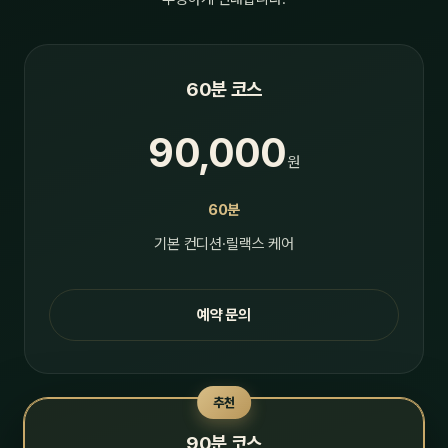
60분 코스
90,000
원
60분
기본 컨디션·릴랙스 케어
예약 문의
추천
90분 코스