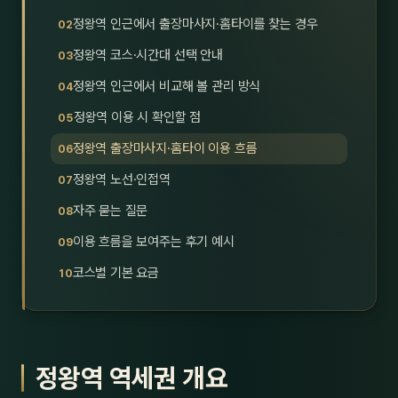
호남
스킨
정왕역 인근에서 출장마사지·홈타이를 찾는 경우
정왕역 코스·시간대 선택 안내
광주
왁싱
정왕역 인근에서 비교해 볼 관리 방식
전북
방문·
정왕역 이용 시 확인할 점
전남
홈타
정왕역 출장마사지·홈타이 이용 흐름
영남·
정왕역 노선·인접역
스파
자주 묻는 질문
부산
호텔
이용 흐름을 보여주는 후기 예시
대구
수면
코스별 기본 요금
울산
24
경북
1인샵
정왕역 역세권 개요
경남
대상·