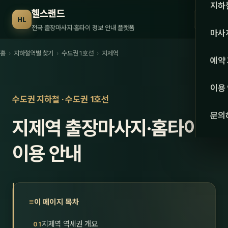
수도권
지하
헬스랜드
☰
HL
서울
전국 출장마사지·홈타이 정보 안내 플랫폼
마사
경기
홈
›
지하철역별 찾기
›
수도권 1호선
›
지제역
관리 
예약
인천
스웨
이용
강원·
수도권 지하철 · 수도권 1호선
타이
문의
지제역 출장마사지·홈타이
강원
아로
대전
이용 안내
로미
세종
중국
충북
발마
이 페이지 목차
충남
스포
지제역 역세권 개요