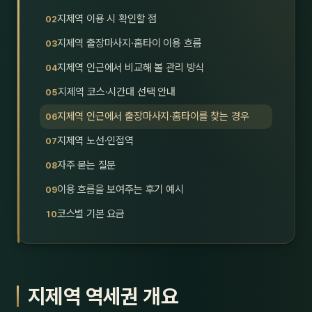
호남
스킨
지제역 이용 시 확인할 점
지제역 출장마사지·홈타이 이용 흐름
광주
왁싱
지제역 인근에서 비교해 볼 관리 방식
전북
방문·
지제역 코스·시간대 선택 안내
전남
홈타
지제역 인근에서 출장마사지·홈타이를 찾는 경우
영남·
지제역 노선·인접역
스파
자주 묻는 질문
부산
호텔
이용 흐름을 보여주는 후기 예시
대구
수면
코스별 기본 요금
울산
24
경북
1인샵
지제역 역세권 개요
경남
대상·