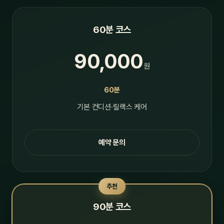
60분 코스
90,000
원
60분
기본 컨디션·릴랙스 케어
예약 문의
추천
90분 코스